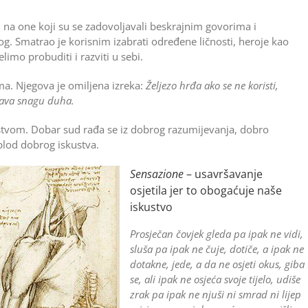
na one koji su se zadovoljavali beskrajnim govorima i
čnog. Smatrao je korisnim izabrati određene ličnosti, heroje kao
limo probuditi i razviti u sebi.
­ma. Njegova je omiljena izreka:
Željezo hrđa ako se ne koristi,
opava snagu duha.
ustvom. Dobar sud rađa se iz dobrog razumijevanja, dobro
plod dobrog iskustva.
Sensazione
– usavršavanje
osjetila ­jer to obogaćuje naše
iskustvo
Prosječan čovjek gleda pa ipak ne vidi,
sluša pa ipak ne čuje, dotiče, a ipak ne
dotakne, jede, a da ne osjeti okus, giba
se, ali ipak ne osjeća svoje tijelo, udiše
zrak pa ipak ne njuši ni smrad ni lijep