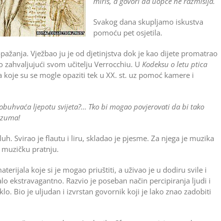
miris, a govori da uopće ne razmišlja.
Svakog dana skupljamo iskustva
pomoću pet osjetila.
žanja. Vježbao ju je od djetinjstva dok je kao dijete promatrao
io zahvaljujući svom učitelju Verrocchiu. U
Kodeksu o letu ptica
ila koje su se mogle opaziti tek u XX. st. uz pomoć kamere i
 obuhvaća ljepotu svijeta?… Tko bi mogao povjerovati da bi tako
erzuma!
h. Svirao je flautu i liru, skladao je pjesme. Za njega je muzika
i muzičku pratnju.
terijala koje si je mogao priuštiti, a uživao je u dodiru svile i
lo ekstravagantno. Razvio je poseban način percipiranja ljudi i
klo. Bio je uljudan i izvrstan govornik koji je lako znao zadobiti