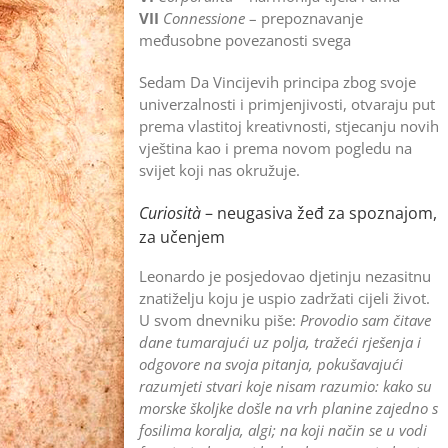
VII
Connessione
– prepoznavanje
međusobne povezanosti svega
Sedam Da Vincijevih principa zbog svoje
univerzalnosti i primjenjivosti, otvaraju put
prema vlastitoj kreativnosti, stjecanju novih
vještina kao i prema novom pogledu na
svijet koji nas okružuje.
Curiosità
– neugasiva žeđ za spoznajom,
za učenjem
Leonardo je posjedovao djetinju nezasitnu
znatiželju koju je uspio zadržati cijeli život.
U svom dnevniku piše:
Provodio sam čitave
dane tumarajući uz polja, tražeći rješenja i
odgovore na svoja pitanja, pokušavajući
razumjeti stvari koje nisam razumio: kako su
morske školjke došle na vrh planine zajedno s
fosilima koralja, algi; na koji način se u vodi