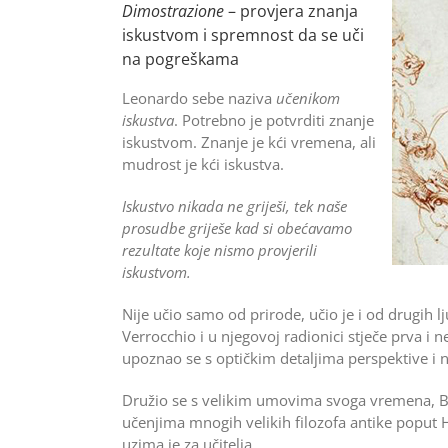
Dimostrazione
– provjera znanja
iskustvom i spremnost da se uči
na pogreškama
Leonardo sebe naziva
učenikom
iskustva
. Potrebno je potvrditi znanje
iskustvom. Znanje je kći vremena, ali
mudrost je kći iskustva.
Iskustvo nikada ne griješi, tek naše
prosudbe griješe kad si obećavamo
rezultate koje nismo provjerili
iskustvom.
Nije učio samo od prirode, učio je i od drugih lju
Verrocchio i u njegovoj radionici stječe prva i n
upoznao se s optičkim detaljima perspektive i na
Družio se s velikim umovima svoga vremena, Br
učenjima mnogih velikih filozofa antike poput H
uzima je za učitelja.