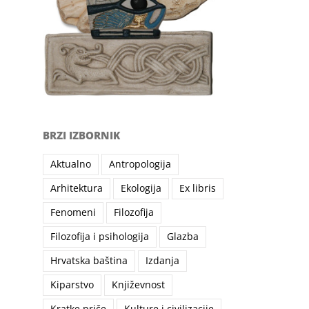
BRZI IZBORNIK
Aktualno
Antropologija
Arhitektura
Ekologija
Ex libris
Fenomeni
Filozofija
Filozofija i psihologija
Glazba
Hrvatska baština
Izdanja
Kiparstvo
Književnost
Kratke priče
Kulture i civilizacije