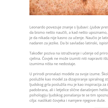
Leonardo povezuje znanje s ljubavi:
Ljubav pre
da bismo nešto naučili, a kad nešto upoznamo,
je da nikada nije kasno za učenje. Naučio je lat
nadaren za jezike. Da bi savladao latinski, ispisiva
Također poziva na istraživanje i učenje od prir
cjelina. Čovjek ne može izumiti niti napraviti i
izumima ništa ne nedostaje.
U prirodi pronalazi modele za svoje izume. Ško
poslužile kao model za dizajniranje spiral­nog st
ljudskog grla poslužila mu je kao inspiracija za 
padobrana, ali i letjelice slične današnjem hel
psihologiju ljudskog ponašanja te se tim spozna
cilja: naslikati čovjeka i namjere njegove duše.