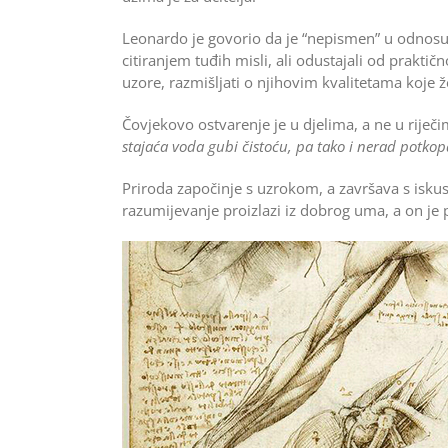
Leonardo je govorio da je “nepismen” u odnosu 
citiranjem tuđih misli, ali odustajali od prakti
uzore, razmišljati o njihovim kvalitetama koje že
Čovjekovo ostvarenje je u djelima, a ne u riječi
stajaća voda gubi čistoću, pa tako i nerad ­potk
Priroda započinje s uzrokom, a završava s isk
razumijevanje proizlazi iz dobrog uma, a on je 