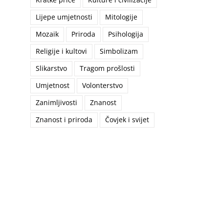
Lijepe umjetnosti
Mitologije
Mozaik
Priroda
Psihologija
Religije i kultovi
Simbolizam
Slikarstvo
Tragom prošlosti
Umjetnost
Volonterstvo
Zanimljivosti
Znanost
Znanost i priroda
Čovjek i svijet