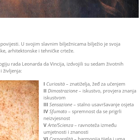
povijesti. U svojim slavnim bilježnicama bilježio je svoja
ke, arhitektonske i tehničke crteže.
ogiju rada Leonarda da Vincija, izdvojili su sedam životnih
 življenja:
I
Curiosità
– znatiželja, žeđ za učenjem
II
Dimostrazione
– iskustvo, provjera znanja
iskustvom
III
Sensazione
– stalno usavršavanje osjeta
IV
Sfumato
– spremnost da se prigrli
neizvjesnost
V
Arte/Scienza
– ravnoteža između
umjetnosti i znanosti
VI
Corporalità
– harmonija tijela i uma