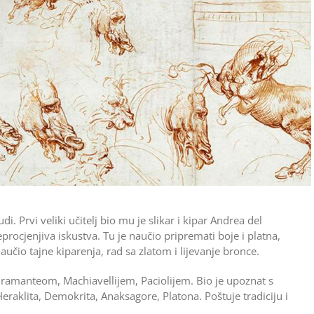
di. Prvi veliki učitelj bio mu je slikar i kipar Andrea del
eprocjenjiva iskustva. Tu je naučio pripremati boje i platna,
učio tajne kiparenja, rad sa zlatom i lijevanje bronce.
amanteom, Machiavellijem, Paciolijem. Bio je upoznat s
eraklita, Demokrita, Anaksagore, Platona. Poštuje tradiciju i