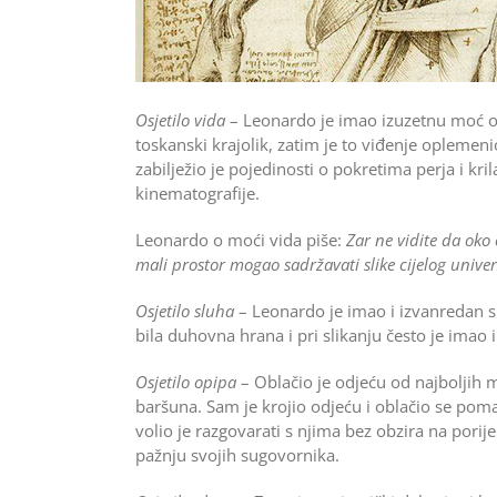
Osjetilo vida
– Leonardo je imao izuzetnu moć opa
toskanski krajolik, zatim je to viđenje oplemen
zabilježio je pojedinosti o pokretima perja i kr
kinematografije.
Leonardo o moći vida piše:
Zar ne vidite da oko
mali prostor mogao sadržavati slike cijelog univ
Osjetilo sluha
– Leonardo je imao i izvanredan slu
bila duhovna hrana i pri slikanju često je imao 
Osjetilo opipa
– Oblačio je odjeću od najboljih ma
baršuna. Sam je krojio odjeću i oblačio se poma
volio je razgovarati s njima bez obzira na porije
pažnju svojih sugovornika.