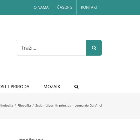
O NAMA
ČASOPIS
KONTAKT
Search
for:
ST I PRIRODA
MOZAIK
sihologija
/
Filozofija
/
Sedam životnih principa – Leonardo Da Vinci