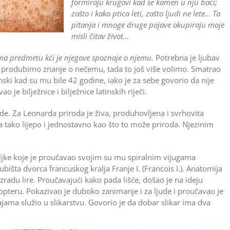
formiraju krugovi kad se kamen u nju baci;
zašto i kako ptica leti, zašto ljudi ne lete… Ta
pitanja i mnoge druge pojave okupiraju moje
misli čitav život…
ma predmetu kći je njegove spoznaje o njemu.
Potrebna je ljubav
 produbimo znanje o nečemu, tada to još više volimo. Smatrao
inski kad su mu bile 42 godine, iako je za sebe govorio da nije
o je bilježnice i bilježnice latinskih riječi.
ode. Za Leonarda priroda je živa, produhovljena i svrhovita
šta tako lijepo i jednostavno kao što to može priroda. Njezinim
ljke koje je proučavao svojim su mu spiralnim vijugama
ubišta dvorca francuskog kralja Franje I. (Francois I.). Anatomija
izradu lire. Proučavajući kako pada lišće, došao je na ideju
ikopteru. Pokazivao je duboko zanimanje i za ljude i proučavao je
jama služio u slikarstvu. Govorio je da dobar slikar ima dva