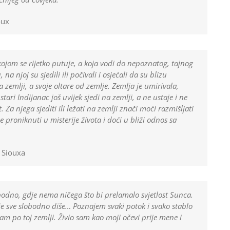
oux
kojom se rijetko putuje, a koja vodi do nepoznatog, tajnog
 na njoj su sjedili ili počivali i osjećali da su blizu
a zemlji, a svoje oltare od zemlje. Zemlja je umirivala,
 stari Indijanac još uvijek sjedi na zemlji, a ne ustaje i ne
 Za njega sjediti ili ležati na zemlji znači moći razmišljati
e proniknuti u misterije života i doći u bliži odnos sa
 Siouxa
bodno, gdje nema ničega što bi prelamalo svjetlost Sunca.
 sve slobodno diše… Poznajem svaki potok i svako stablo
m po toj zemlji. Živio sam kao moji očevi prije mene i