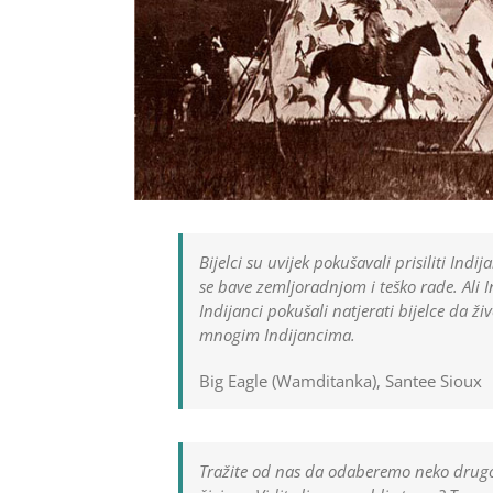
Bijelci su uvijek pokušavali prisiliti Ind
se bave zemljoradnjom i teško rade. Ali Ind
Indijanci pokušali natjerati bijelce da žive
mnogim Indijancima.
Big Eagle (Wamditanka), Santee Sioux
Tražite od nas da odaberemo neko drugo