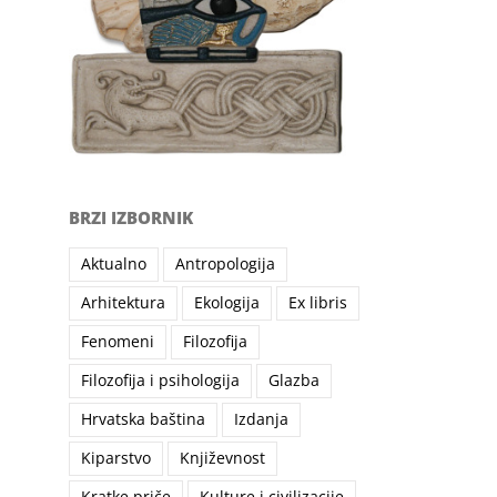
BRZI IZBORNIK
Aktualno
Antropologija
Arhitektura
Ekologija
Ex libris
Fenomeni
Filozofija
Filozofija i psihologija
Glazba
Hrvatska baština
Izdanja
Kiparstvo
Književnost
Kratke priče
Kulture i civilizacije