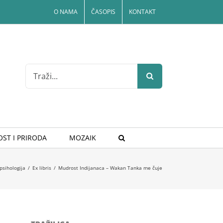
O NAMA
ČASOPIS
KONTAKT
Search
for:
ST I PRIRODA
MOZAIK
 psihologija
/
Ex libris
/
Mudrost Indijanaca – Wakan Tanka me čuje