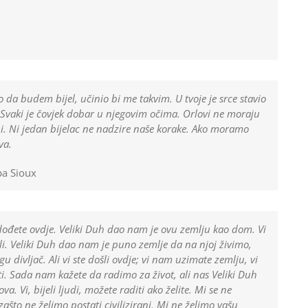
o da budem bijel, učinio bi me takvim. U tvoje je srce stavio
. Svaki je čovjek dobar u njegovim očima. Orlovi ne moraju
ni. Ni jedan bijelac ne nadzire naše korake. Ako moramo
va.
pa Sioux
a dođete ovdje. Veliki Duh dao nam je ovu zemlju kao dom. Vi
ali. Veliki Duh dao nam je puno zemlje da na njoj živimo,
u divljač. Ali vi ste došli ovdje; vi nam uzimate zemlju, vi
eti. Sada nam kažete da radimo za život, ali nas Veliki Duh
a. Vi, bijeli ljudi, možete raditi ako želite. Mi se ne
zašto ne želimo postati civilizirani. Mi ne želimo vašu