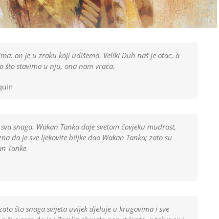
ma: on je u zraku koji udišemo. Veliki Duh naš je otac, a
o što stavimo u nju, ona nam vraća.
quin
zi sva snaga. Wakan Tanka daje svetom čovjeku mudrost,
 zna da je sve ljekovite biljke dao Wakan Tanka; zato su
kan Tanke.
 zato što snaga svijeta uvijek djeluje u krugovima i sve