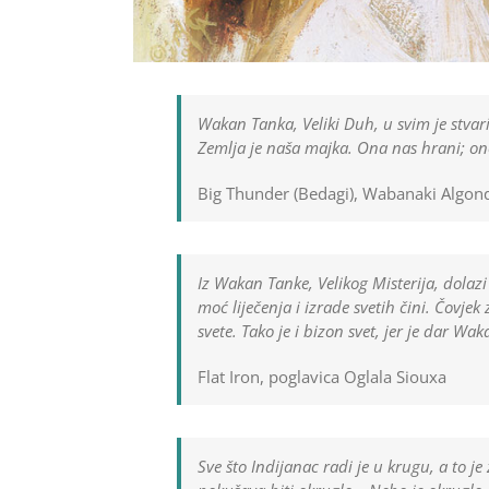
Wakan Tanka, Veliki Duh, u svim je stvari
Zemlja je naša majka. Ona nas hrani; on
Big Thunder (Bedagi), Wabanaki Algon
Iz Wakan Tanke, Velikog Misterija, dola
moć liječenja i izrade svetih čini. Čovjek
svete. Tako je i bizon svet, jer je dar Wa
Flat Iron, poglavica Oglala Siouxa
Sve što Indijanac radi je u krugu, a to je