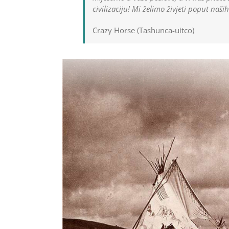
civilizaciju! Mi želimo živjeti poput naši
Crazy Horse (Tashunca-uitco)