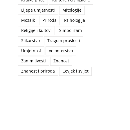
Lijepe umjetnosti
Mitologije
Mozaik
Priroda
Psihologija
Religije i kultovi
Simbolizam
Slikarstvo
Tragom prošlosti
Umjetnost
Volonterstvo
Zanimljivosti
Znanost
Znanost i priroda
Čovjek i svijet