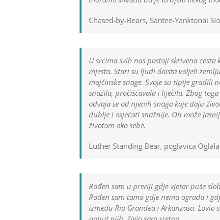
Chased-by-Bears, Santee-Yanktonai Si
U srcima svih nas postoji skrivena cesta 
mjesta. Stari su ljudi doista voljeli zemlju,
majčinske snage. Svoje su tipije gradili n
snažila, pročišćavala i liječila. Zbog toga
odvaja se od njenih snaga koje daju život.
dublje i osjećati snažnije. On može jasnij
životom oko sebe.
Luther Standing Bear, poglavica Oglala
Rođen sam u preriji gdje vjetar puše slo
Rođen sam tamo gdje nema ograda i gdje
između Rio Grandea i Arkanzasa. Lovio sa
poput njih, živio sam sretno.