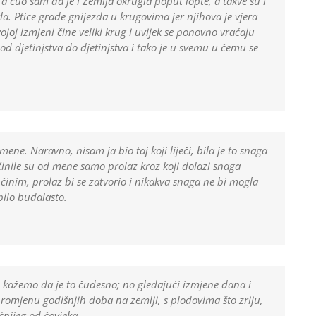
a čuo sam da je i Zemlja okrugla poput lopte, a takve su i
itla. Ptice grade gnijezda u krugovima jer njihova je vjera
ojoj izmjeni čine veliki krug i uvijek se ponovno vraćaju
 od djetinjstva do djetinjstva i tako je u svemu u čemu se
ene. Naravno, nisam ja bio taj koji liječi, bila je to snaga
 učinile su od mene samo prolaz kroz koji dolazi snaga
inim, prolaz bi se zatvorio i nikakva snaga ne bi mogla
bilo budalasto.
a, kažemo da je to čudesno; no gledajući izmjene dana i
promjenu godišnjih doba na zemlji, s plodovima što zriju,
ćnijeg od čovjeka.