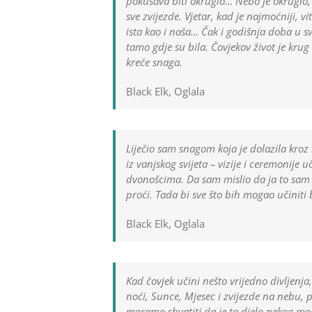
pokušava biti okruglo… Nebo je okruglo, 
sve zvijezde. Vjetar, kad je najmoćniji, v
ista kao i naša… Čak i godišnja doba u sv
tamo gdje su bila. Čovjekov život je krug
kreće snaga.
Black Elk, Oglala
Liječio sam snagom koja je dolazila kroz m
iz vanjskog svijeta – vizije i ceremonije
dvonošcima. Da sam mislio da ja to sam č
proći. Tada bi sve što bih mogao učiniti 
Black Elk, Oglala
Kad čovjek učini nešto vrijedno divljenj
noći, Sunce, Mjesec i zvijezde na nebu, 
moramo shvatiti da je to djelo nekog mo