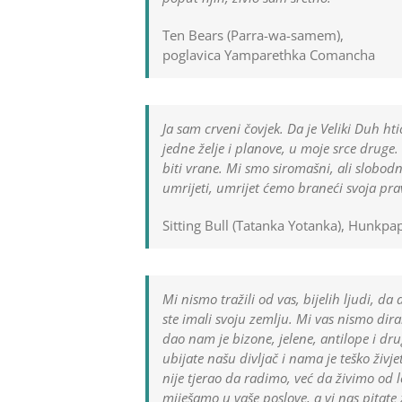
Ten Bears (Parra-wa-samem),
poglavica Yamparethka Comancha
Ja sam crveni čovjek. Da je Veliki Duh hti
jedne želje i planove, u moje srce druge
biti vrane. Mi smo siromašni, ali slobod
umrijeti, umrijet ćemo braneći svoja pra
Sitting Bull (Tatanka Yotanka), Hunkpa
Mi nismo tražili od vas, bijelih ljudi, d
ste imali svoju zemlju. Mi vas nismo dir
dao nam je bizone, jelene, antilope i drug
ubijate našu divljač i nama je teško živj
nije tjerao da radimo, već da živimo od lov
miješamo u vaše poslove, a vi nas pitate 