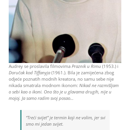
Audrey se proslavila filmovima
Praznik u Rimu
(1953.) i
Doručak kod Tiffanyja
(1961.). Bila je zamijećena zbog
odjeće poznatih modnih kreatora, no samu sebe nije
nikada smatrala modnom ikonom:
Nikad ne razmišljam
o sebi kao o ikoni. Ono što je u glavama drugih, nije u
mojoj. Ja samo radim svoj posao…
“Treći svijet” je termin koji ne volim, jer svi
smo mi jedan svijet.