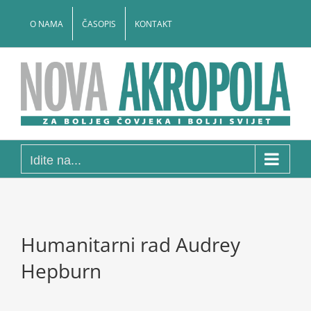
Skip
to
O NAMA
ČASOPIS
KONTAKT
content
Idite na...
Humanitarni rad Audrey
Hepburn