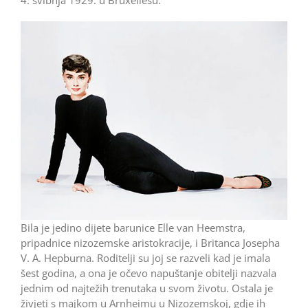
Bila je jedino dijete barunice Elle van Heemstra,
pripadnice nizozemske aristokracije, i Britanca Josepha
V. A. Hepburna. Roditelji su joj se razveli kad je imala
šest godina, a ona je očevo napuštanje obitelji nazvala
jednim od najtežih trenutaka u svom životu. Ostala je
živjeti s majkom u Arnheimu u Nizozemskoj, gdje ih