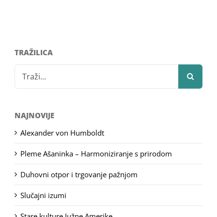
TRAŽILICA
Search
for:
NAJNOVIJE
Alexander von Humboldt
Pleme Ašaninka – Harmoniziranje s prirodom
Duhovni otpor i trgovanje pažnjom
Slučajni izumi
Stare kulture Južne Amerike