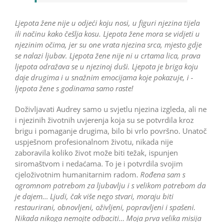
Ljepota žene nije u odjeći koju nosi, u figuri njezina tijela
ili načinu kako češlja kosu. Ljepota žene mora se vidjeti u
njezinim očima, jer su one vrata njezina srca, mjesto gdje
se nalazi ljubav. Ljepota žene nije ni u crtama lica, prava
ljepota odražava se u njezinoj duši. Ljepota je briga koju
daje drugima i u snažnim emocijama koje pokazuje, i ­
ljepota žene s godinama samo raste!
Doživljavati Audrey samo u svjetlu njezina izgleda, ali ne
i njezinih životnih uvjerenja koja su se potvrdila kroz
brigu i pomaganje drugima, bilo bi vrlo površno. Unatoč
uspješnom profesionalnom životu, nikada nije
zaboravila koliko život može biti težak, ispunjen
siromaštvom i nedaćama. To je i potvrdila svojim
cjeloživotnim humanitarnim radom.
Rođena sam s
ogromnom potrebom za ljubavlju i s velikom potrebom da
je dajem… Ljudi, čak više nego stvari, moraju biti
restaurirani, obnovljeni, oživljeni, popravljeni i spašeni.
Nikada nikoga nemojte odbaciti… Moja prva velika misija