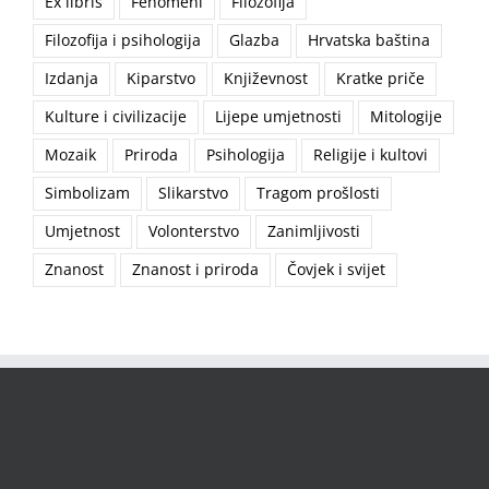
Ex libris
Fenomeni
Filozofija
Filozofija i psihologija
Glazba
Hrvatska baština
Izdanja
Kiparstvo
Književnost
Kratke priče
Kulture i civilizacije
Lijepe umjetnosti
Mitologije
Mozaik
Priroda
Psihologija
Religije i kultovi
Simbolizam
Slikarstvo
Tragom prošlosti
Umjetnost
Volonterstvo
Zanimljivosti
Znanost
Znanost i priroda
Čovjek i svijet