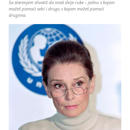
Sa starenjem shvatiš da imaš dvije ruke – jednu s kojom
možeš pomoći sebi i drugu s kojom možeš pomoći
drugima.