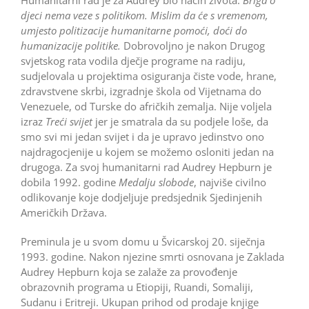
Humanitarni rad je za Audrey bio način života:
Briga o
djeci nema veze s politikom. Mislim da će s vremenom,
umjesto politizacije humanitarne pomoći, doći do
humanizacije politike.
Dobrovoljno je nakon Drugog
svjetskog rata vodila dječje programe na radiju,
sudjelovala u projektima osiguranja čiste vode, hrane,
zdravstvene skrbi, izgradnje škola od Vijetnama do
Venezuele, od Turske do afričkih zemalja. Nije voljela
izraz
Treći svijet
jer je smatrala da su podjele loše, da
smo svi mi jedan svijet i da je upravo jedinstvo ono
najdragocjenije u kojem se možemo osloniti jedan na
drugoga. Za svoj humanitarni rad Audrey Hepburn je
dobila 1992. godine
Medalju slobode
, najviše civilno
odlikovanje koje dodjeljuje predsjednik Sjedinjenih
Američkih Država.
Preminula je u svom domu u Švicarskoj 20. siječnja
1993. godine. Nakon njezine smrti osnovana je Zaklada
Audrey Hepburn koja se zalaže za provođenje
obrazovnih programa u Etiopiji, Ruandi, Somaliji,
Sudanu i Eritreji. Ukupan prihod od prodaje knjige