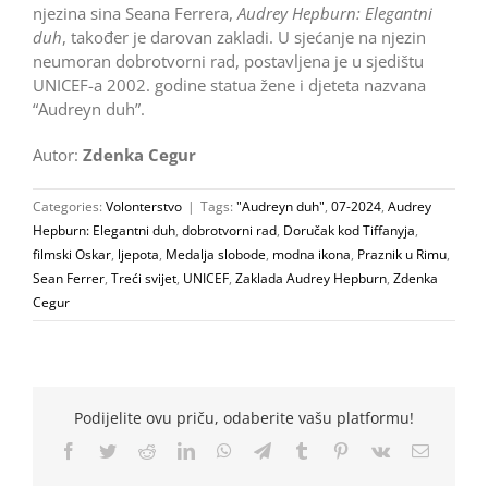
njezina sina Seana Ferrera,
Audrey Hepburn: Elegantni
duh
, također je darovan zakladi. U sjećanje na njezin
neumoran dobrotvorni rad, postavljena je u sjedištu
UNICEF-a 2002. godine statua žene i djeteta nazvana
“Audreyn duh”.
Autor:
Zdenka Cegur
Categories:
Volonterstvo
|
Tags:
"Audreyn duh"
,
07-2024
,
Audrey
Hepburn: Elegantni duh
,
dobrotvorni rad
,
Doručak kod Tiffanyja
,
filmski Oskar
,
ljepota
,
Medalja slobode
,
modna ikona
,
Praznik u Rimu
,
Sean Ferrer
,
Treći svijet
,
UNICEF
,
Zaklada Audrey Hepburn
,
Zdenka
Cegur
Podijelite ovu priču, odaberite vašu platformu!
Facebook
Twitter
Reddit
LinkedIn
WhatsApp
Telegram
Tumblr
Pinterest
Vk
Email