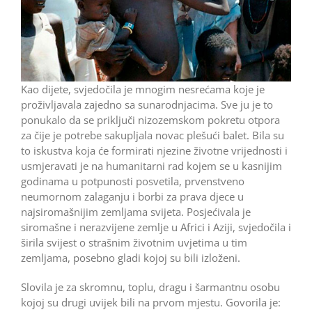
Kao dijete, svjedočila je mnogim nesrećama koje je
proživljavala zajedno sa sunarodnjacima. Sve ju je to
ponukalo da se priključi nizozemskom pokretu otpora
za čije je potrebe sakupljala novac plešući balet. Bila su
to iskustva koja će formirati njezine životne vrijednosti i
usmjeravati je na humanitarni rad kojem se u kasnijim
godinama u potpunosti posvetila, prvenstveno
neumornom zalaganju i borbi za prava djece u
najsiromašnijim zemljama svijeta. Posjećivala je
siromašne i nerazvijene zemlje u Africi i Aziji, svjedočila i
širila svijest o strašnim životnim uvjetima u tim
zemljama, posebno gladi kojoj su bili izloženi.
Slovila je za skromnu, toplu, dragu i šarmantnu osobu
kojoj su drugi uvijek bili na prvom mjestu. Govorila je: