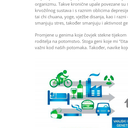
organizmu. Takve kronične upale povezane su s 
krvožilnog sustava i s raznim oblicima depresije
tai chi chuana, yoge, vježbe disanja, kao i razni
smanjuju stres, također smanjuju i aktivnost g
Promjene u genima koje čovjek stekne tijekom ži
roditelja na potomstvo. Stoga geni koje mi “čitam
važni kod naših potomaka. Također, navike ko