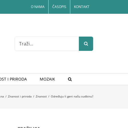
O NAMA
ČASOPIS
KONTAKT
Search
for:
ST I PRIRODA
MOZAIK
tna
/
Znanost i priroda
/
Znanost
/
Određuju li geni našu sudbinu?