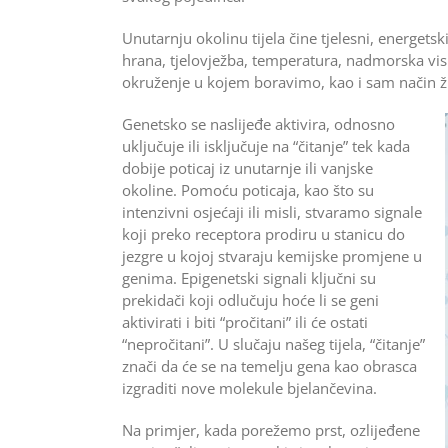
Unutarnju okolinu tijela čine tjelesni, energets
hrana, tjelovježba, temperatura, nadmorska visi
okruženje u kojem boravimo, kao i sam način ž
Genetsko se naslijeđe aktivira, odnosno
uključuje ili isključuje na “čitanje” tek kada
dobije poticaj iz unutarnje ili vanjske
okoline. Pomoću poticaja, kao što su
intenzivni osjećaji ili misli, stvaramo signale
koji preko receptora prodiru u stanicu do
jezgre u kojoj stvaraju kemijske promjene u
genima. Epigenetski signali ključni su
prekidači koji odlučuju hoće li se geni
aktivirati i biti “pročitani” ili će ostati
“nepročitani”. U slučaju našeg tijela, “čitanje”
znači da će se na temelju gena kao obrasca
izgraditi nove molekule bjelančevina.
Na primjer, kada porežemo prst, ozlijeđene