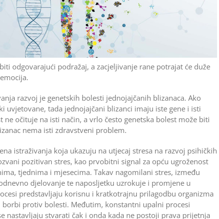
obiti odgovarajući podražaj, a zacjeljivanje rane potrajat će duže
 emocija.
anja razvoj je genetskih bolesti jednojajčanih blizanaca. Ako
 uvjetovane, tada jednojajčani blizanci imaju iste gene i isti
t ne očituje na isti način, a vrlo često genetska bolest može biti
izanac nema isti zdravstveni problem.
na istraživanja koja ukazuju na utjecaj stresa na razvoj psihičkih
akozvani pozitivan stres, kao prvobitni signal za opću ugroženost
nima, tjednima i mjesecima. Takav nagomilani stres, između
dnevno djelovanje te naposljetku uzrokuje i promjene u
rocesi predstavljaju korisnu i kratkotrajnu prilagodbu organizma
orbi protiv bolesti. Međutim, konstantni upalni procesi
e nastavljaju stvarati čak i onda kada ne postoji prava prijetnja