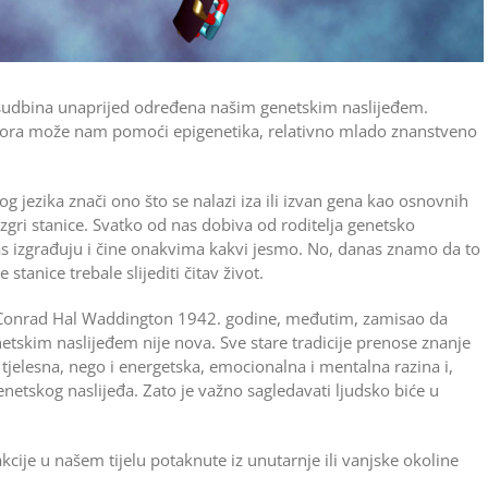
 sudbina unaprijed određena našim genetskim naslijeđem.
govora može nam pomoći epigenetika, relativno mlado znanstveno
 jezika znači ono što se nalazi iza ili izvan gena kao osnovnih
ezgri stanice. Svatko od nas dobiva od roditelja genetsko
nas izgrađuju i čine onakvima kakvi jesmo. No, danas znamo da to
stanice trebale slijediti čitav život.
g Conrad Hal Waddington 1942. godine, međutim, zamisao da
etskim naslijeđem nije nova. Sve stare tradicije prenose znanje
 tjelesna, nego i energetska, emocionalna i mentalna razina i,
enetskog naslijeđa. Zato je važno sagledavati ljudsko biće u
akcije u našem tijelu potaknute iz unutarnje ili vanjske okoline