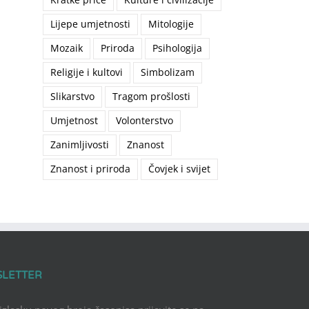
Lijepe umjetnosti
Mitologije
Mozaik
Priroda
Psihologija
Religije i kultovi
Simbolizam
Slikarstvo
Tragom prošlosti
Umjetnost
Volonterstvo
Zanimljivosti
Znanost
Znanost i priroda
Čovjek i svijet
SLETTER