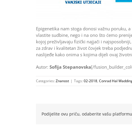
Epigenetika nam stoga donosi važnu poruku, a t
vlastite sudbine, nego i na ono što ćemo prenij
kojoj preživljavaju fizički najjači i najsposobnij
za zdrav i kvalitetan život čovjek treba podjedn
naslijeđe kako onima s kojima dijeli ovaj životni
Autor:
Sofija Stepanovska
[/fusion_builder_co
Categories:
Znanost
|
Tags:
02-2018
,
Conrad Hal Waddin
Podijelite ovu priču, odaberite vašu platformu