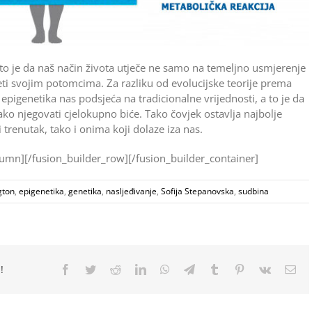
o je da naš način života utječe ne samo na temeljno usmjerenje
eti svojim potomcima. Za razliku od evolucijske teorije prema
i, epigenetika nas podsjeća na tradicionalne vrijednosti, a to je da
ako njegovati cjelokupno biće. Tako čovjek ostavlja najbolje
 trenutak, tako i onima koji dolaze iza nas.
lumn][/fusion_builder_row][/fusion_builder_container]
gton
,
epigenetika
,
genetika
,
nasljeđivanje
,
Sofija Stepanovska
,
sudbina
!
Facebook
Twitter
Reddit
LinkedIn
WhatsApp
Telegram
Tumblr
Pinterest
Vk
Ema