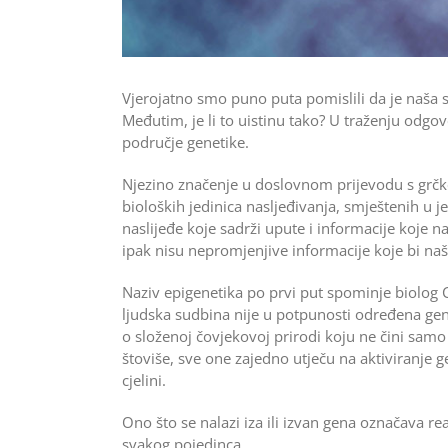
Vjerojatno smo puno puta pomislili da je naša
Međutim, je li to uistinu tako? U traženju od
područje ­genetike.
Njezino značenje u doslovnom prijevodu s grčkog
bioloških jedinica nasljeđivanja, smještenih u j
naslijeđe koje sadrži upute i informacije koje 
ipak nisu nepromjenjive informacije koje bi naše 
Naziv epigenetika po prvi put spominje biolo
ljudska sudbina nije u potpunosti određena gen
o složenoj čovjekovoj prirodi koju ne čini samo
štoviše, sve one zajedno utječu na aktiviranje g
cjelini.
Ono što se nalazi iza ili izvan gena označava re
svakog pojedinca.