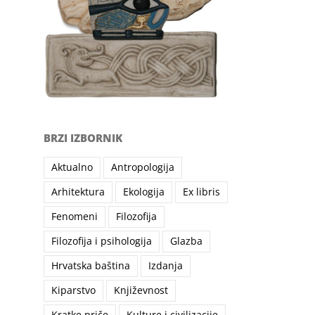
BRZI IZBORNIK
Aktualno
Antropologija
Arhitektura
Ekologija
Ex libris
Fenomeni
Filozofija
Filozofija i psihologija
Glazba
Hrvatska baština
Izdanja
il
Kiparstvo
Književnost
Kratke priče
Kulture i civilizacije