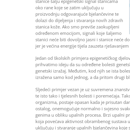
stanice šalju epigenetski signal stanicama
oko rane koje se zatim uključuju u
proizvodnju odgovarajuće bjelančevine te
dolazi do dijeljenja i stvaranja novih zdravih
stanica kože. Ako smo previše zaokupljeni
određenom emocijom, signali koje šaljemo
stanici neće biti dovoljno jasni i stanice neće d
jer je većina energije tijela zauzeta rješavanjem
Jedan od školskih primjera epigenetičkog djelov
prihvatimo ideju da su određene bolesti genetski
genetski izražaj. Međutim, kod njih se ista boles
izražena samo kod jednog, a da pritom drugi bl
Sljedeći primjer vezan je uz suvremena znanstve
te isto tako i tjelesnih bolesti i poremećaja. T
organizma, postaje opasan kada je prisutan da
ostalog, onemogućuje normalno i svjesno svako
genima u obliku upalnih procesa. Brzi upalni p
koja povećava aktivnost obrambenog sustava u b
uključuju i stvaranje upalnih bjelančevina koje s