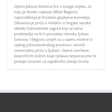
Opera Jakova Gotovca Ero s onoga svijeta, za
koju je libreto napisao Milan Begović,
najizvođenija je hrvatska glazbena komedija.
Okosnica je priča o mladiću iz bogate seoske
obitelji Dalmatinske zagore koji se lažno
predstavlja ne bi li pronašao istinsku ljubav.
Gotovac i Begović unijeli su u operu motive iz
cijelog južnoslavenskog prostora i stvorili
univerzalnu priču o ljubavi. Opera završava
katarzičnim kolom koje rješava nesporazume te
postaje sinonim za zajedničko slavlje života.