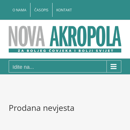
Skip
to
O NAMA
ČASOPIS
KONTAKT
content
Idite na...
Prodana nevjesta