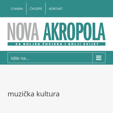
Skip
to
O NAMA
ČASOPIS
KONTAKT
content
Idite na...
muzička kultura