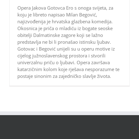
Opera Jakova Gotovca Ero s onoga svijeta, za
koju je libreto napisao Milan Begović,
najizvođenija je hrvatska glazbena komedija.
Okosnica je priča o mladiću iz bogate seoske
obitelji Dalmatinske zagore koji se lažno
predstavlja ne bi li pronašao istinsku ljubav.
Gotovac i Begović unijeli su u operu motive iz
cijelog južnoslavenskog prostora i stvorili
univerzalnu priču o ljubavi. Opera završava
katarzičnim kolom koje rješava nesporazume te
postaje sinonim za zajedničko slavlje života.