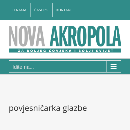
Skip
to
O NAMA
ČASOPIS
KONTAKT
content
Idite na...
povjesničarka glazbe