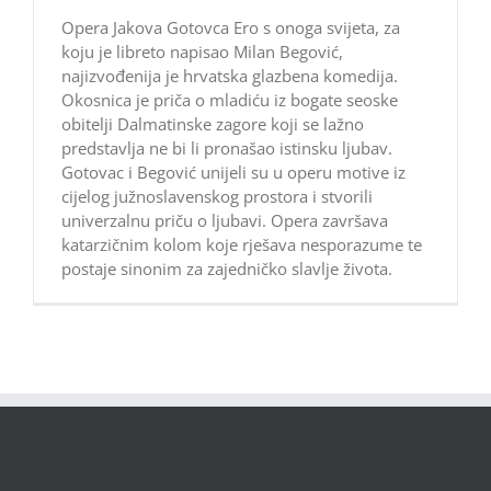
Opera Jakova Gotovca Ero s onoga svijeta, za
koju je libreto napisao Milan Begović,
najizvođenija je hrvatska glazbena komedija.
Okosnica je priča o mladiću iz bogate seoske
obitelji Dalmatinske zagore koji se lažno
predstavlja ne bi li pronašao istinsku ljubav.
Gotovac i Begović unijeli su u operu motive iz
cijelog južnoslavenskog prostora i stvorili
univerzalnu priču o ljubavi. Opera završava
katarzičnim kolom koje rješava nesporazume te
postaje sinonim za zajedničko slavlje života.