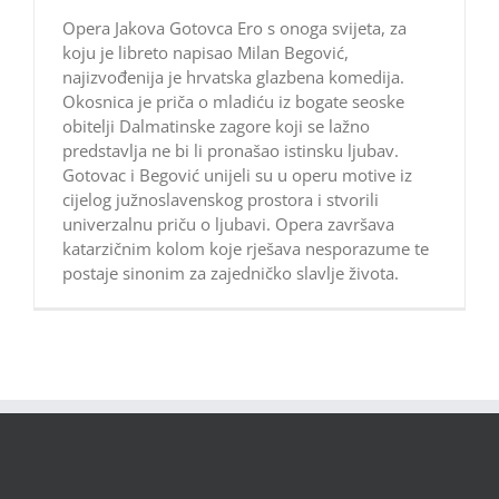
Opera Jakova Gotovca Ero s onoga svijeta, za
koju je libreto napisao Milan Begović,
najizvođenija je hrvatska glazbena komedija.
Okosnica je priča o mladiću iz bogate seoske
obitelji Dalmatinske zagore koji se lažno
predstavlja ne bi li pronašao istinsku ljubav.
Gotovac i Begović unijeli su u operu motive iz
cijelog južnoslavenskog prostora i stvorili
univerzalnu priču o ljubavi. Opera završava
katarzičnim kolom koje rješava nesporazume te
postaje sinonim za zajedničko slavlje života.