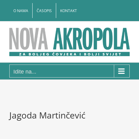
Skip
to
O NAMA
ČASOPIS
KONTAKT
content
Idite na...
Jagoda Martinčević