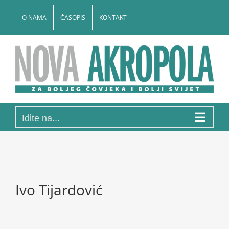
Skip
to
O NAMA
ČASOPIS
KONTAKT
content
Idite na...
Ivo Tijardović