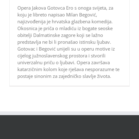
Opera Jakova Gotovca Ero s onoga svijeta, za
koju je libreto napisao Milan Begović,
najizvođenija je hrvatska glazbena komedija.
Okosnica je priča o mladiću iz bogate seoske
obitelji Dalmatinske zagore koji se lažno
predstavlja ne bi li pronašao istinsku ljubav.
Gotovac i Begović unijeli su u operu motive iz
cijelog južnoslavenskog prostora i stvorili
univerzalnu priču o ljubavi. Opera završava
katarzičnim kolom koje rješava nesporazume te
postaje sinonim za zajedničko slavlje života.