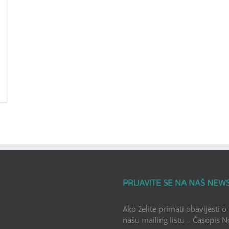
PRIJAVITE SE NA NAŠ NEW
Ako želite primati obavijesti o
našu mailing listu – Časopis 