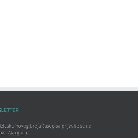
SLETTER
 izlasku novog broja časopisa prijavite se na
Nova Akropola.