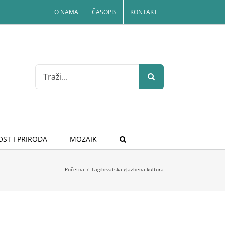
O NAMA
ČASOPIS
KONTAKT
Search
for:
ST I PRIRODA
MOZAIK
Početna
/
Tag:
hrvatska glazbena kultura