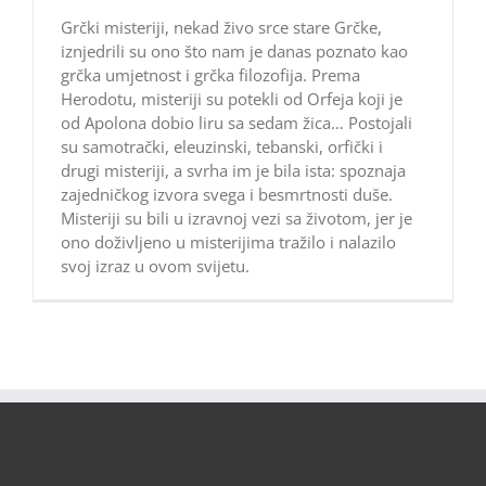
Grčki misteriji, nekad živo srce stare Grčke,
iznjedrili su ono što nam je danas poznato kao
grčka umjetnost i grčka filozofija. Prema
Herodotu, misteriji su potekli od Orfeja koji je
od Apolona dobio liru sa sedam žica… Postojali
su samotrački, eleuzinski, tebanski, orfički i
drugi misteriji, a svrha im je bila ista: spoznaja
zajedničkog izvora svega i besmrtnosti duše.
Misteriji su bili u izravnoj vezi sa životom, jer je
ono doživljeno u misterijima tražilo i nalazilo
svoj izraz u ovom svijetu.