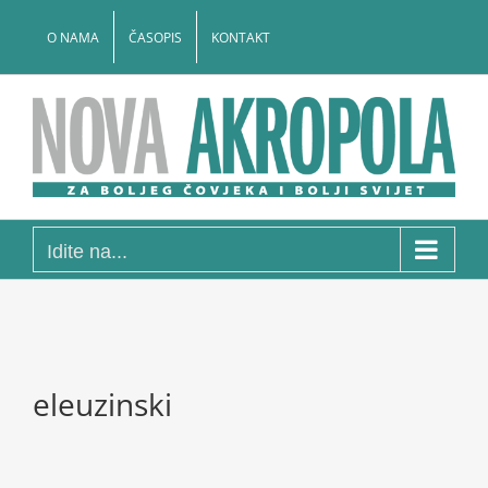
Skip
to
O NAMA
ČASOPIS
KONTAKT
content
Idite na...
eleuzinski