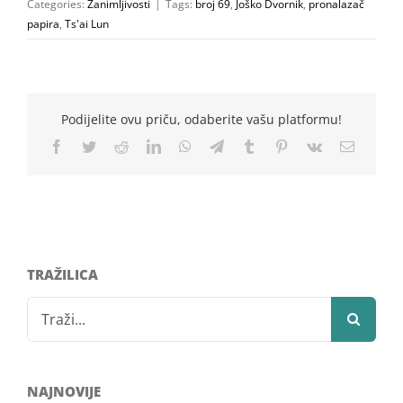
Categories:
Zanimljivosti
|
Tags:
broj 69
,
Joško Dvornik
,
pronalazač
papira
,
Ts'ai Lun
Podijelite ovu priču, odaberite vašu platformu!
Facebook
Twitter
Reddit
LinkedIn
WhatsApp
Telegram
Tumblr
Pinterest
Vk
Email
TRAŽILICA
Search
for:
NAJNOVIJE