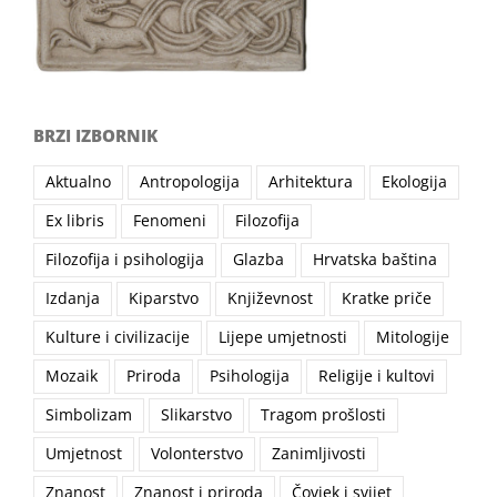
BRZI IZBORNIK
Aktualno
Antropologija
Arhitektura
Ekologija
Ex libris
Fenomeni
Filozofija
Filozofija i psihologija
Glazba
Hrvatska baština
Izdanja
Kiparstvo
Književnost
Kratke priče
Kulture i civilizacije
Lijepe umjetnosti
Mitologije
Mozaik
Priroda
Psihologija
Religije i kultovi
Simbolizam
Slikarstvo
Tragom prošlosti
Umjetnost
Volonterstvo
Zanimljivosti
Znanost
Znanost i priroda
Čovjek i svijet