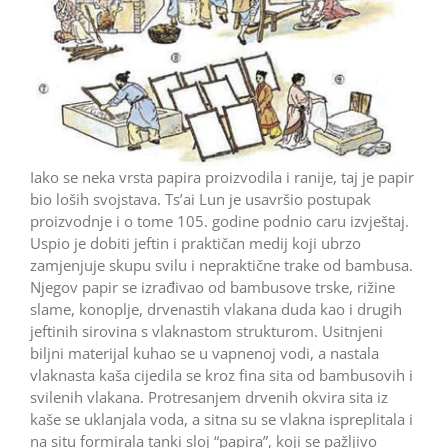
Iako se neka vrsta papira proizvodila i ranije, taj je papir
bio loših svojstava. Ts’ai Lun je usavršio postupak
proizvodnje i o tome 105. godine podnio caru izvještaj.
Uspio je dobiti jeftin i praktičan medij koji ubrzo
zamjenjuje skupu svilu i nepraktične trake od bambusa.
Njegov papir se izrađivao od bambusove trske, rižine
slame, konoplje, drvenastih vlakana duda kao i drugih
jefti­nih sirovina s vlaknastom strukturom. Usitnjeni
biljni materijal kuhao se u vapnenoj vodi, a nastala
vlaknasta kaša cijedila se kroz fina sita od bambusovih i
svilenih vlakana. Protresanjem drvenih okvira sita iz
kaše se uklanjala voda, a sitna su se vlakna ispreplitala i
na situ formirala tanki sloj “papira”, koji se pažljivo