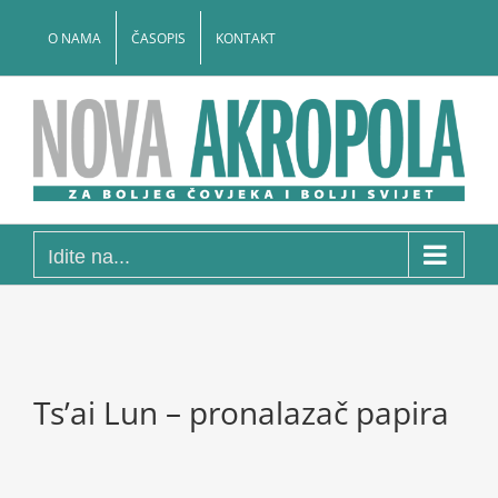
Skip
to
O NAMA
ČASOPIS
KONTAKT
content
Idite na...
Ts’ai Lun – pronalazač papira