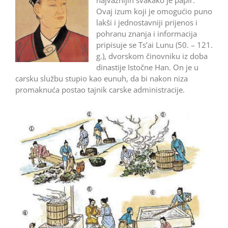
Ovaj izum koji je omogućio puno
lakši i jednostavniji prijenos i
pohranu zna­nja i informacija
pripisuje se Ts’ai Lunu (50. – 121.
g.), dvorskom činovniku iz doba
dinastije Istočne Han. On je u
carsku službu stupio kao eunuh, da bi nakon niza
promaknuća postao tajnik carske admini­stracije.