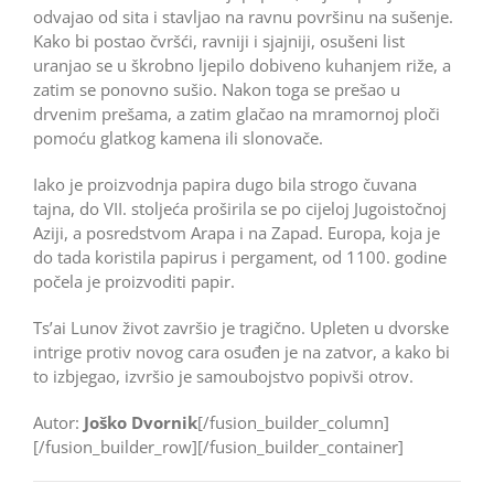
odvajao od sita i stavljao na ravnu površinu na sušenje.
Kako bi postao čvršći, ravniji i sjajniji, osušeni list
uranjao se u škrobno ljepilo dobiveno kuhanjem riže, a
zatim se ponovno sušio. Nakon toga se prešao u
drvenim prešama, a zatim glačao na mramornoj ploči
pomoću glatkog kamena ili slonovače.
Iako je proizvodnja papira dugo bila strogo čuvana
tajna, do VII. stoljeća proširila se po cijeloj Jugoistočnoj
Aziji, a posredstvom Arapa i na Zapad. Europa, koja je
do tada koristila papirus i pergament, od 1100. godine
počela je pro­izvoditi papir.
Ts’ai Lunov život završio je tragično. Upleten u dvorske
intrige protiv novog cara osuđen je na zatvor, a kako bi
to izbjegao, izvršio je samoubojstvo popivši otrov.
Autor:
Joško Dvornik
[/fusion_builder_column]
[/fusion_builder_row][/fusion_builder_container]