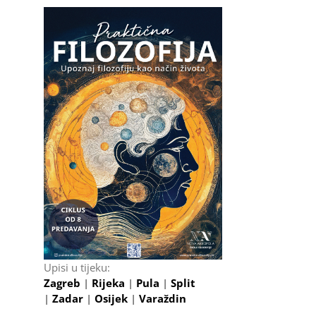
il
Upisi u tijeku:
Zagreb
|
Rijeka
|
Pula
|
Split
|
Zadar
|
Osijek
|
Varaždin