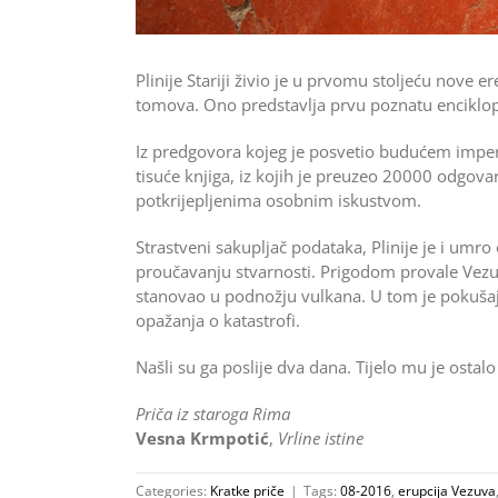
Plinije Stariji živio je u prvomu stoljeću nove e
tomova. Ono predstavlja prvu poznatu enciklo
Iz predgovora kojeg je posvetio budućem imper
tisuće knjiga, iz kojih je preuzeo 20000 odgova
potkrijepljenima osobnim iskustvom.
Strastveni sakupljač podataka, Plinije je i umro 
proučavanju stvarnosti. Prigodom provale Vezuva
stanovao u podnožju vulkana. U tom je pokušaju 
opažanja o katastrofi.
Našli su ga poslije dva dana. Tijelo mu je osta
Priča iz staroga Rima
Vesna Krmpotić
,
Vrline istine
Categories:
Kratke priče
|
Tags:
08-2016
,
erupcija Vezuva