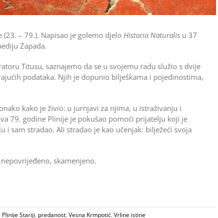
re (23. – 79.). Napisao je golemo djelo
Historia Naturalis
u 37
pediju Zapada.
atoru Titusu, saznajemo da se u svojemu radu služio s dvije
rajućih podataka. Njih je dopunio bilješkama i pojedinostima,
onako kako je živio: u jurnjavi za njima, u istraživanju i
 79. godine Plinije je pokušao pomoći prijatelju koji je
i sam stradao. Ali stradao je kao učenjak: bilježeći svoja
lo nepovrijeđeno, skamenjeno.
,
Plinije Stariji
,
predanost
,
Vesna Krmpotić
,
Vrline istine