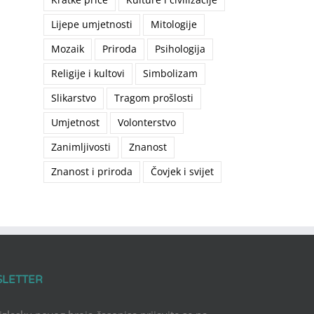
Lijepe umjetnosti
Mitologije
Mozaik
Priroda
Psihologija
Religije i kultovi
Simbolizam
Slikarstvo
Tragom prošlosti
Umjetnost
Volonterstvo
Zanimljivosti
Znanost
Znanost i priroda
Čovjek i svijet
SLETTER