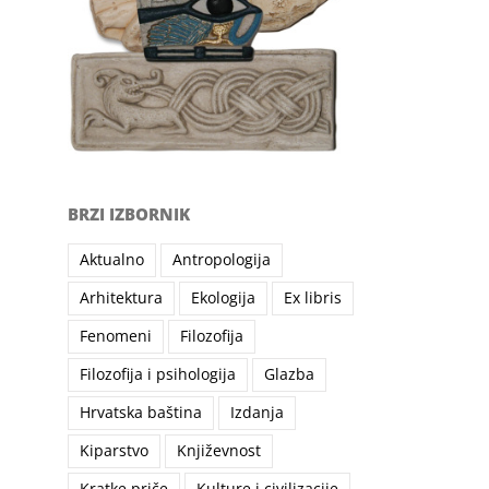
BRZI IZBORNIK
Aktualno
Antropologija
Arhitektura
Ekologija
Ex libris
Fenomeni
Filozofija
Filozofija i psihologija
Glazba
Hrvatska baština
Izdanja
Kiparstvo
Književnost
Kratke priče
Kulture i civilizacije