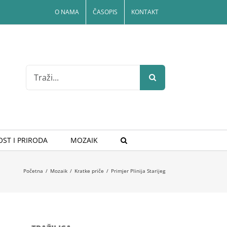
O NAMA
ČASOPIS
KONTAKT
Search
for:
ST I PRIRODA
MOZAIK
Početna
/
Mozaik
/
Kratke priče
/
Primjer Plinija Starijeg