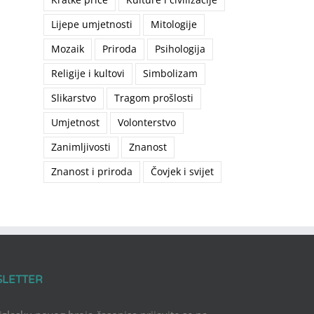
Lijepe umjetnosti
Mitologije
Mozaik
Priroda
Psihologija
Religije i kultovi
Simbolizam
Slikarstvo
Tragom prošlosti
Umjetnost
Volonterstvo
Zanimljivosti
Znanost
Znanost i priroda
Čovjek i svijet
SLETTER