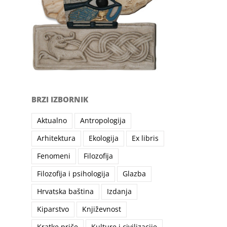
BRZI IZBORNIK
Aktualno
Antropologija
Arhitektura
Ekologija
Ex libris
Fenomeni
Filozofija
Filozofija i psihologija
Glazba
Hrvatska baština
Izdanja
Kiparstvo
Književnost
Kratke priče
Kulture i civilizacije