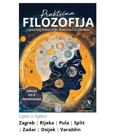
il
Upisi u tijeku:
Zagreb
|
Rijeka
|
Pula
|
Split
|
Zadar
|
Osijek
|
Varaždin