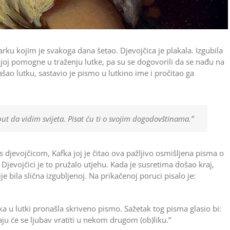
arku kojim je svakoga dana šetao. Djevojčica je plakala. Izgubila
a joj pomogne u traženju lutke, pa su se dogovorili da se nađu na
šao lutku, sastavio je pismo u lutkino ime i pročitao ga
t da vidim svijeta. Pisat ću ti o svojim dogodovštinama.”
s djevojčicom, Kafka joj je čitao ova pažljivo osmišljena pisma o
Djevojčici je to pružalo utjehu. Kada je susretima došao kraj,
je bila slična izgubljenoj. Na prikačenoj poruci pisalo je:
a u lutki pronašla skriveno pismo. Sažetak tog pisma glasio bi:
raju će se ljubav vratiti u nekom drugom (ob)liku.”