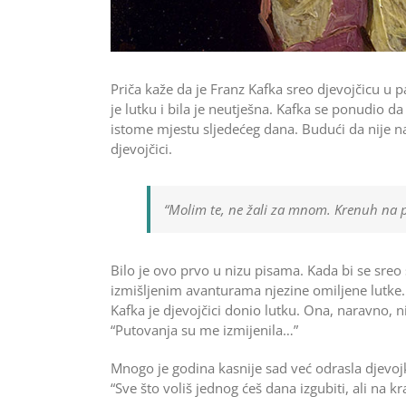
Priča kaže da je Franz Kafka sreo djevojčicu u p
je lutku i bila je neutješna. Kafka se ponudio d
istome mjestu sljedećeg dana. Budući da nije na
djevojčici.
“Molim te, ne žali za mnom. Krenuh na pu
Bilo je ovo prvo u nizu pisama. Kada bi se sreo 
izmišljenim avanturama njezine omiljene lutke. 
Kafka je djevojčici donio lutku. Ona, naravno, ni
“Putovanja su me izmijenila…”
Mnogo je godina kasnije sad već odrasla djevojk
“Sve što voliš jednog ćeš dana izgubiti, ali na k