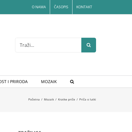
O NAMA
ČASOPIS
KONTAKT
Search
for:
ST I PRIRODA
MOZAIK
Početna
/
Mozaik
/
Kratke priče
/
Priča o lutki