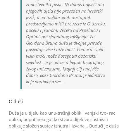
znanstvenik i pisac. Ni danas najveći dio
njegovih djela nije preveden na hrvatski
jezik, a od malobrojnih dostupnih
predstavljamo misli preuzete iz O uzroku,
počelu i jednom, Večera na Pepelnicu i
Optimizam slobodnog mi­šljenja. Za
Giordana Bruna duša je dvojne prirode,
po­sjeduje više i niže moći. Pomoću svojih
viših moći može dosegnuti božansku
svjetlost čiji je odraz u ljepoti beskrajnog
živog univerzuma. Krajnji cilj i najviše
dobro, kaže Giordano Bruno, je jedinstvo
koje obuhvaća sve….
O duši
Duša je u tijelu kao unu-trašnji oblik i vanjski tvo- rac
oblika, poput nekoga tko stvara dijelove sustava i
oblikuje složen sustav iznutra i izvana… Budući je duša