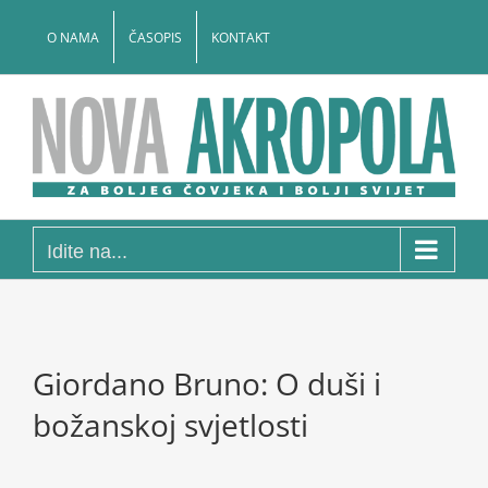
Skip
to
O NAMA
ČASOPIS
KONTAKT
content
Idite na...
Giordano Bruno: O duši i
božanskoj svjetlosti