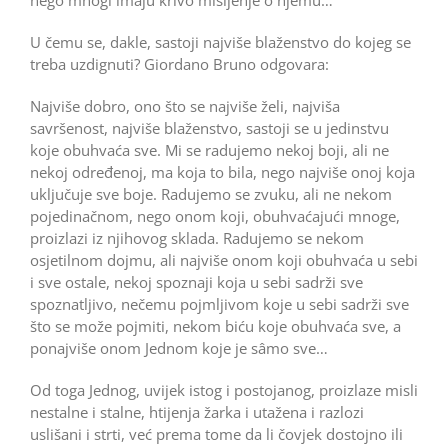
U čemu se, dakle, sastoji najviše blaženstvo do kojeg se
treba uzdi­gnuti? Giordano Bruno odgovara:
Najviše dobro, ono što se najviše želi, najviša
savršenost, najviše blaženstvo, sastoji se u jedinstvu
koje obuhvaća sve. Mi se radujemo nekoj boji, ali ne
nekoj određenoj, ma koja to bila, nego najviše onoj koja
uključuje sve boje. Radujemo se zvuku, ali ne nekom
pojedinačnom, nego onom koji, obuhvaćajući mnoge,
proizlazi iz njihovog sklada. Radu­jemo se nekom
osjetilnom dojmu, ali najviše onom koji obuhvaća u sebi
i sve ostale, nekoj spoznaji koja u sebi sadrži sve
spoznatljivo, nečemu pojmljivom koje u sebi sadrži sve
što se može pojmiti, nekom biću koje obuhvaća sve, a
ponajviše onom Jednom koje je sâmo sve…
Od toga Jednog, uvijek istog i postojanog, proizlaze misli
ne­stalne i stalne, htijenja žarka i utažena i razlozi
uslišani i strti, već prema tome da li čovjek dostojno ili