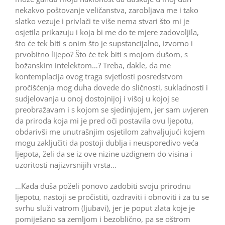
nekakvo poštovanje veličanstva, zarobljava me i tako
slatko vezuje i privlači te više nema stvari što mi je
osjetila prikazuju i koja bi me do te mjere zadovoljila,
što će tek biti s onim što je supstancijalno, izvorno i
prvobitno lijepo? Što će tek biti s mojom dušom, s
božanskim inte­lektom…? Treba, dakle, da me
kontemplacija ovog traga svjetlosti posredstvom
pročišćenja mog duha dovede do sličnosti, sukladnosti i
sudjelovanja u onoj dostojnijoj i višoj u kojoj se
preobražavam i s kojom se sjedinjujem, jer sam uvjeren
da priroda koja mi je pred oči postavila ovu ljepotu,
obdarivši me unutrašnjim osjetilom zahvaljujući kojem
mogu zaključiti da postoji dublja i neusporedivo veća
ljepota, želi da se iz ove nizine uzdignem do visina i
uzoritosti najizvrsnijih vrsta…
…Kada duša poželi ponovo zadobiti svoju prirodnu
ljepotu, nastoji se pročistiti, ozdraviti i obnoviti i za tu se
svrhu služi vatrom (ljubavi), jer je poput zlata koje je
pomiješano sa zemljom i bezoblično, pa se oštrom