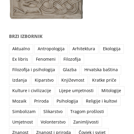
BRZI IZBORNIK
Aktualno
Antropologija
Arhitektura
Ekologija
Ex libris
Fenomeni
Filozofija
Filozofija i psihologija
Glazba
Hrvatska baština
Izdanja
Kiparstvo
Književnost
Kratke priče
Kulture i civilizacije
Lijepe umjetnosti
Mitologije
Mozaik
Priroda
Psihologija
Religije i kultovi
Simbolizam
Slikarstvo
Tragom prošlosti
Umjetnost
Volonterstvo
Zanimljivosti
Znanost
Znanost i priroda
Čovjek i svijet