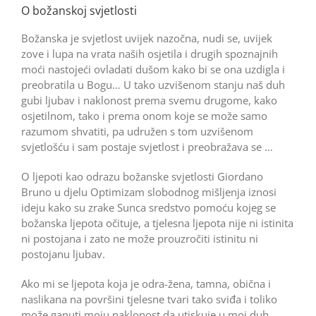
O božanskoj svjetlosti
Božanska je svjetlost uvijek nazo­čna, nudi se, uvijek
zove i lupa na vrata naših osjetila i drugih spoznajnih
moći nastojeći ovladati dušom kako bi se ona uzdigla i
preobratila u Bogu… U tako uzvišenom stanju naš duh
gubi ljubav i naklonost prema svemu drugome, kako
osjetilnom, tako i prema onom koje se može samo
razumom shvatiti, pa udružen s tom uzvišenom
svjetlošću i sam postaje svjetlost i preobražava se …
O ljepoti kao odrazu božanske svjetlosti Giordano
Bruno u djelu Optimizam slobodnog mišljenja iznosi
ideju kako su zrake Sunca sredstvo pomoću kojeg se
božanska ljepota očituje, a tjelesna ljepota nije ni istinita
ni postojana i zato ne može prouzročiti istinitu ni
postojanu ljubav.
Ako mi se ljepota koja je odra-žena, tamna, obična i
naslikana na površini tjelesne tvari tako sviđa i toliko
može ganuti moju naklonost da utiskuje u moj duh