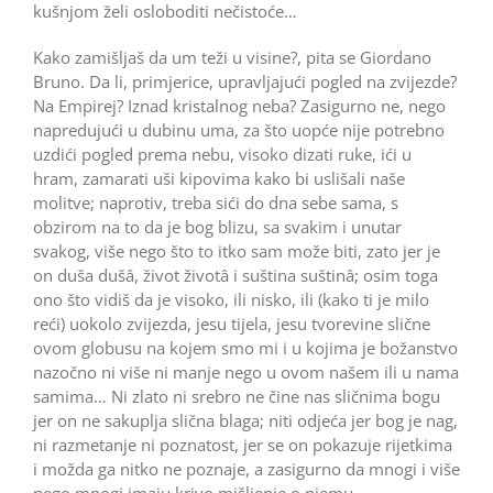
kušnjom želi osloboditi nečistoće…
Kako zamišljaš da um teži u visine?, pita se Giordano
Bruno. Da li, primjerice, upravljajući pogled na zvijezde?
Na Empirej? Iznad kristalnog neba? Zasigurno ne, nego
napredujući u dubinu uma, za što uopće nije potrebno
uzdići pogled prema nebu, visoko dizati ruke, ići u
hram, zamarati uši kipovima kako bi uslišali naše
molitve; naprotiv, treba sići do dna sebe sama, s
obzirom na to da je bog blizu, sa svakim i unutar
svakog, više nego što to itko sam može biti, zato jer je
on duša dušâ, život životâ i suština suštinâ; osim toga
ono što vidiš da je visoko, ili nisko, ili (kako ti je milo
reći) uokolo zvijezda, jesu tijela, jesu tvorevine slične
ovom globusu na kojem smo mi i u kojima je božanstvo
nazočno ni više ni manje nego u ovom našem ili u nama
samima… Ni zlato ni srebro ne čine nas sličnima bogu
jer on ne sakuplja slična blaga; niti odjeća jer bog je nag,
ni razmetanje ni poznatost, jer se on pokazuje rijetkima
i možda ga nitko ne poznaje, a zasigurno da mnogi i više
nego mnogi imaju krivo mišljenje o njemu…