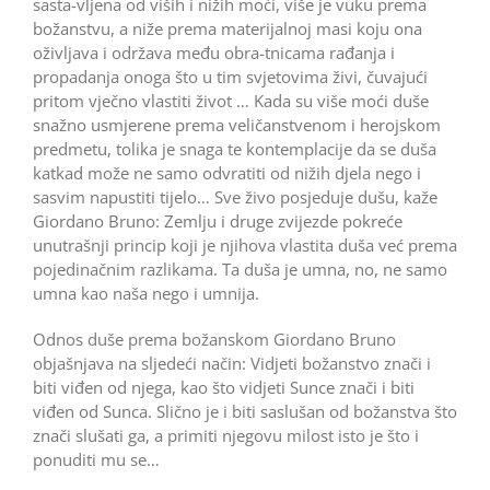
sasta-vljena od viših i nižih moći, više je vuku prema
božanstvu, a niže prema materijalnoj masi koju ona
oživljava i održava među obra-tnicama rađanja i
propadanja onoga što u tim svjetovima živi, čuvajući
pritom vječno vlastiti život … Kada su više moći duše
snažno usmjerene prema veličanstvenom i herojskom
predmetu, tolika je snaga te kontemplacije da se duša
katkad može ne samo odvratiti od nižih djela nego i
sasvim napustiti tijelo… Sve živo posjeduje dušu, kaže
Giordano Bruno: Zemlju i druge zvijezde pokreće
unutrašnji princip koji je njihova vlastita duša već prema
pojedinačnim razlikama. Ta duša je umna, no, ne samo
umna kao naša nego i umnija.
Odnos duše prema božan­skom Giordano Bruno
objašnjava na sljedeći način: Vidjeti božanstvo znači i
biti viđen od njega, kao što vidjeti Sunce znači i biti
viđen od Sunca. Slično je i biti saslušan od božanstva što
znači slušati ga, a primiti njegovu milost isto je što i
ponuditi mu se…