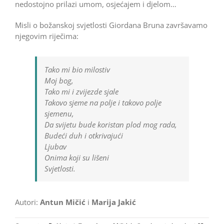
nedostojno prilazi umom, osjećajem i djelom…
Misli o božanskoj svjetlosti Giordana Bruna završavamo
njego­vim riječima:
Tako mi bio milostiv
Moj bog,
Tako mi i zvijezde sjale
Takovo sjeme na polje i takovo polje
sjemenu,
Da svijetu bude koristan plod mog rada,
Budeći duh i otkrivajući
Ljubav
Onima koji su lišeni
Svjetlosti.
Autori:
Antun Mičić
i
Marija Jakić