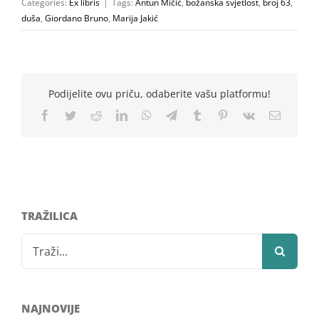
Categories:
Ex libris
|
Tags:
Antun Mičić
,
božanska svjetlost
,
broj 63
,
duša
,
Giordano Bruno
,
Marija Jakić
Podijelite ovu priču, odaberite vašu platformu!
Facebook
Twitter
Reddit
LinkedIn
WhatsApp
Telegram
Tumblr
Pinterest
Vk
Email
TRAŽILICA
Search
for:
NAJNOVIJE