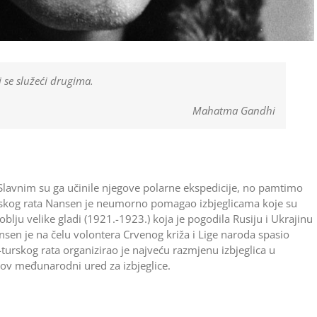
i se služeći drugima.
Mahatma Gandhi
 Slavnim su ga učinile njegove polarne ekspedicije, no pamtimo
tskog rata Nansen je neumorno pomagao izbjeglicama koje su
oblju velike gladi (1921.-1923.) koja je pogodila Rusiju i Ukrajinu
Nansen je na čelu volontera Crvenog križa i Lige naroda spasio
turskog rata ­organizirao je najveću razmjenu izbjeglica u
nov međunarodni ured za izbjeglice.