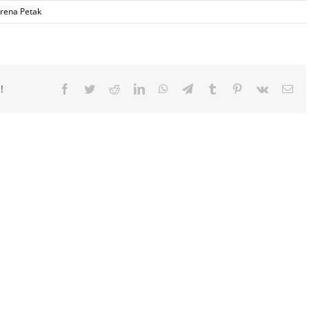
Irena Petak
!
Facebook
Twitter
Reddit
LinkedIn
WhatsApp
Telegram
Tumblr
Pinterest
Vk
Ema