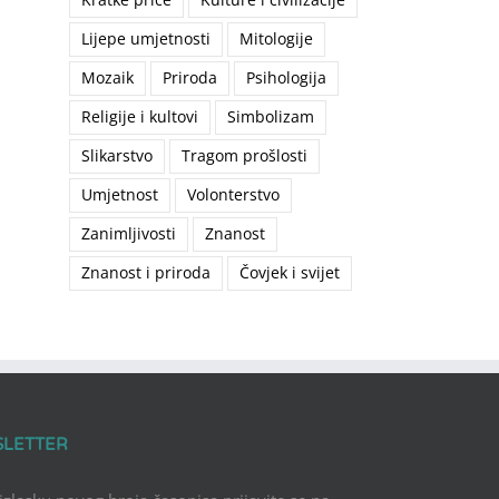
Lijepe umjetnosti
Mitologije
Mozaik
Priroda
Psihologija
Religije i kultovi
Simbolizam
Slikarstvo
Tragom prošlosti
Umjetnost
Volonterstvo
Zanimljivosti
Znanost
Znanost i priroda
Čovjek i svijet
SLETTER