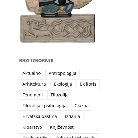
BRZI IZBORNIK
Aktualno
Antropologija
Arhitektura
Ekologija
Ex libris
Fenomeni
Filozofija
Filozofija i psihologija
Glazba
Hrvatska baština
Izdanja
Kiparstvo
Književnost
Kratke priče
Kulture i civilizacije