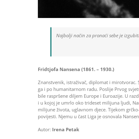
Najbolji način za pronaći sebe je izgubit
Fridtjofa Nansena (1861. – 1930.)
Znanstvenik, istraživač, diplomat i mirotvorac.
ga i po humanitarnom radu. Poslije Prvog svje
bile raspršene diljem Europe i Euroazije. U razd
i u kojoj je umrlo oko trideset milijuna ljudi, 
milijune života, uglavnom djece. Tijekom grčko-
povijesti. Njemu u čast Liga je osnovala Nanse
Autor:
Irena Petak