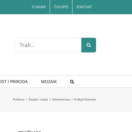
O NAMA
ČASOPIS
KONTAKT
Search
for:
ST I PRIRODA
MOZAIK
Početna
/
Čovjek i svijet
/
Volonterstvo
/
Fridtjof Nansen