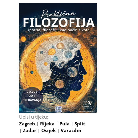
il
Upisi u tijeku:
Zagreb
|
Rijeka
|
Pula
|
Split
|
Zadar
|
Osijek
|
Varaždin