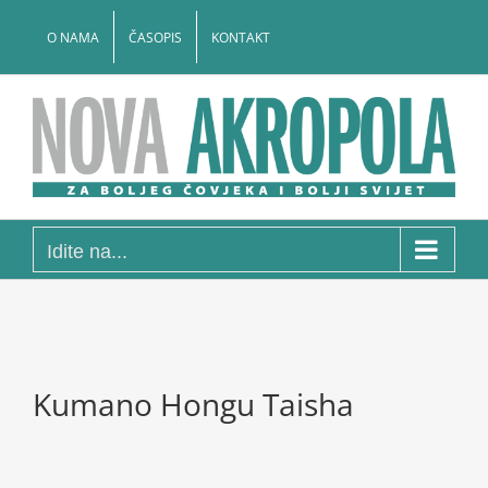
Skip
to
O NAMA
ČASOPIS
KONTAKT
content
Idite na...
Kumano Hongu Taisha