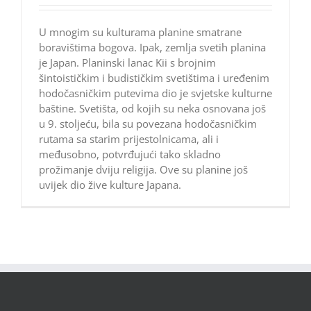
U mnogim su kulturama planine smatrane
boravištima bogova. Ipak, zemlja svetih planina
je Japan. Planinski lanac Kii s brojnim
šintoističkim i budističkim svetištima i uređenim
hodočasničkim putevima dio je svjetske kulturne
baštine. Svetišta, od kojih su neka osnovana još
u 9. stoljeću, bila su povezana hodočasničkim
rutama sa starim prijestolnicama, ali i
međusobno, potvrđujući tako skladno
prožimanje dviju religija. Ove su planine još
uvijek dio žive kulture Japana.