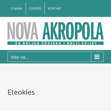
Skip
to
O NAMA
ČASOPIS
KONTAKT
content
Idite na...
Eteokles