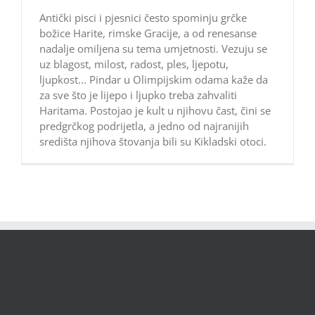
Antički pisci i pjesnici često spominju grčke
božice Harite, rimske Gracije, a od renesanse
nadalje omiljena su tema umjetnosti. Vezuju se
uz blagost, milost, radost, ples, ljepotu,
ljupkost... Pindar u Olimpijskim odama kaže da
za sve što je lijepo i ljupko treba zahvaliti
Haritama. Postojao je kult u njihovu čast, čini se
predgrčkog podrijetla, a jedno od najranijih
središta njihova štovanja bili su Kikladski otoci.