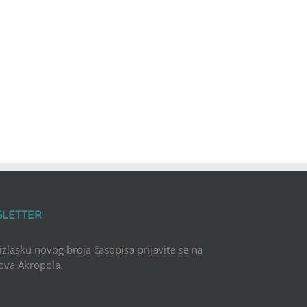
SLETTER
 izlasku novog broja časopisa prijavite se na
Nova Akropola.