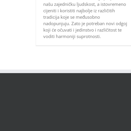
našu zajedničku ljudskost, a istovremeno
cijeniti i koristiti najbolje iz različitih
tradicija koje se međusobno
nadopunjuju. Zato je potreban novi odgoj
koji će očuvati i jedinstvo i različitost te
voditi harmoniji suprotnosti.