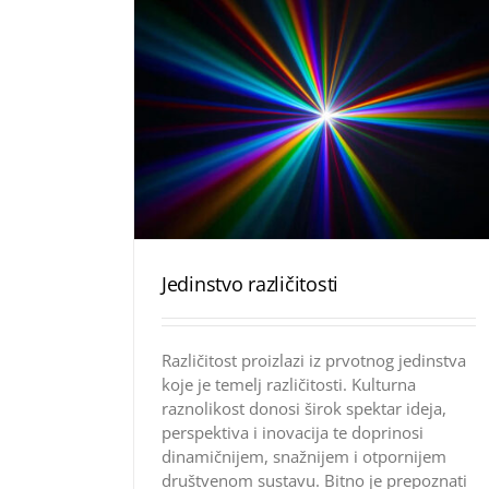
Jedinstvo različitosti
Različitost proizlazi iz prvotnog jedinstva
koje je temelj različitosti. Kulturna
raznolikost donosi širok spektar ideja,
perspektiva i inovacija te doprinosi
dinamičnijem, snažnijem i otpornijem
društvenom sustavu. Bitno je prepoznati