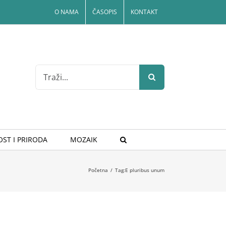
O NAMA
ČASOPIS
KONTAKT
Search
for:
ST I PRIRODA
MOZAIK
Početna
/
Tag:
E pluribus unum