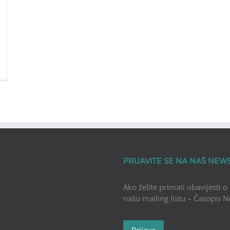
PRIJAVITE SE NA NAŠ NEW
Ako želite primati obavijesti o
našu mailing listu – Časopis 
Prijava