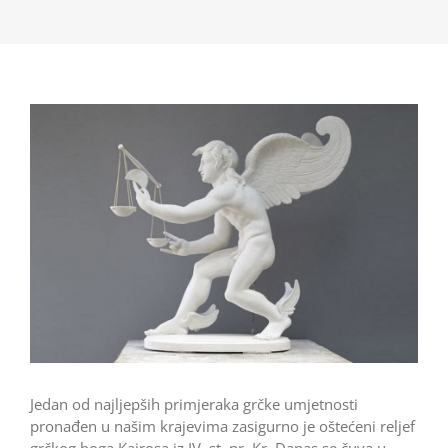
Jedan od najljepših primjeraka grčke umjetnosti
pronađen u našim krajevima zasigurno je oštećeni reljef
grčkog boga Kairosa iz IV. st. pr. Kr. Danas se čuva u