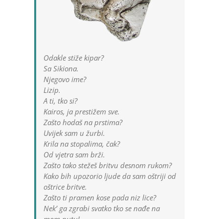
Odakle stiže kipar?
Sa Sikiona.
Njegovo ime?
Lizip.
A ti, tko si?
Kairos, ja prestižem sve.
Zašto hodaš na prstima?
Uvijek sam u žurbi.
Krila na stopalima, čak?
Od vjetra sam brži.
Zašto tako stežeš britvu desnom rukom?
Kako bih upozorio ljude da sam oštriji od
oštrice britve.
Zašto ti pramen kose pada niz lice?
Nek’ ga zgrabi svatko tko se nađe na
mom putu!