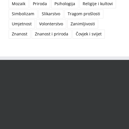
Mozaik
Priroda
Psihologija
Religije i kultovi
Simbolizam
Slikarstvo
Tragom prošlosti
Umjetnost
Volonterstvo
Zanimljivosti
Znanost
Znanost i priroda
Čovjek i svijet