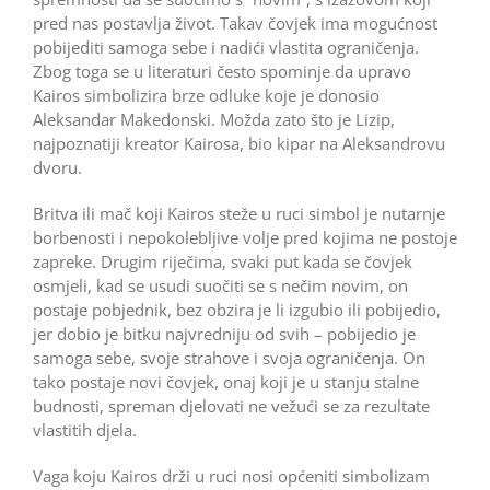
pred nas postavlja život. Takav čovjek ima mogućnost
pobijediti samoga sebe i nadići vlastita ograničenja.
Zbog toga se u literaturi često spominje da upravo
Kairos simbolizira brze odluke koje je donosio
Aleksandar Makedonski. Možda zato što je Lizip,
najpoznatiji kreator Kairosa, bio kipar na Aleksandrovu
dvoru.
Britva ili mač koji Kairos steže u ruci simbol je nutarnje
borbenosti i nepokolebljive volje pred kojima ne postoje
zapreke. Drugim riječima, svaki put kada se čovjek
osmjeli, kad se usudi suočiti se s nečim novim, on
postaje pobjednik, bez obzira je li izgubio ili pobijedio,
jer dobio je bitku najvredniju od svih – pobijedio je
samoga sebe, svoje strahove i svoja ograničenja. On
tako postaje novi čovjek, onaj koji je u stanju stalne
budnosti, spreman djelovati ne vežući se za rezultate
vlastitih djela.
Vaga koju Kairos drži u ruci nosi općeniti simbolizam