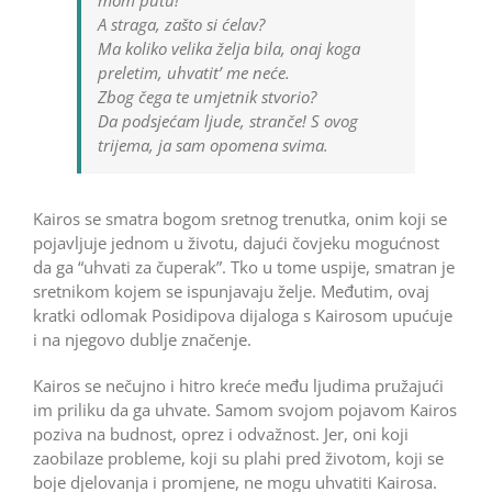
A straga, zašto si ćelav?
Ma koliko velika želja bila, onaj koga
preletim, uhvatit’ me neće.
Zbog čega te umjetnik stvorio?
Da podsjećam ljude, stranče! S ovog
trijema, ja sam opomena svima.
Kairos se smatra bogom sretnog trenutka, onim koji se
pojavljuje jednom u životu, dajući čovjeku mogućnost
da ga “uhvati za čuperak”. Tko u tome uspije, smatran je
sretnikom kojem se ispunjavaju želje. Međutim, ovaj
kratki odlomak Posidipova dijaloga s Kairosom upućuje
i na njegovo dublje značenje.
Kairos se nečujno i hitro kreće među ljudima pružajući
im priliku da ga uhvate. Samom svojom pojavom Kairos
poziva na budnost, oprez i odvažnost. Jer, oni koji
zaobilaze probleme, koji su plahi pred životom, koji se
boje djelovanja i promjene, ne mogu uhvatiti Kairosa.