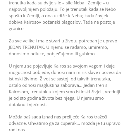
trenutka kada su dvije sile – sile Neba i Zemlje – u
najpovoljnijem položaju. To je trenutak kada se Nebo
spušta k Zemlji, a ona uzdiže k Nebu; kada čovjek
dobiva Kairosov božanski blagoslov. Tada ne postoje
granice.
Za sve velike i male stvari u životu potreban je upravo
JEDAN TRENUTAK. U njemu se rađamo, umiremo,
donosimo odluke, pobjeđujemo ili gubimo…
U njemu se pojavljuje Kairos sa svojom vagom i daje
mogućnost pobjede, donosi nam miris slave i poziva da
istinski živimo. Život se sastoji od takvih trenutaka,
ostalo odnosi magluština zaborava… Jedan tren s
Kairosom, trenutak u kojem smo istinski živjeli, vredniji
je od sto godina života bez njega. U njemu smo
dotaknuli vječnost.
Možda baš sada iznad nas prelijeće Kairos tražeći
odvažne. Uhvatimo ga za čuperak… možda je tu upravo
radi nas.