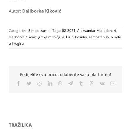
Autor:
Daliborka Kiković
Categories:
Simbolizam
|
Tags:
02-2021
,
Aleksandar Makedonski
,
Daliborka Kiković
,
grčka mitologija
,
Lizip
,
Posidip
,
samostan sv. Nikole
u Trogiru
Podijelite ovu priču, odaberite vašu platformu!
Facebook
Twitter
Reddit
LinkedIn
WhatsApp
Telegram
Tumblr
Pinterest
Vk
Email
TRAŽILICA