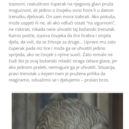
Izazovni, raskuštrani čuperak na njegovoj glavi pruža
mogućnost, ali jedino o čovjeku ovisi hoće li u datom
trenutku djelovati. On sam mora izabrati. Ako pokuša,
može uspjeti ili ne, ali ako odluči ostati “na sigurnom”,
ne riskirati, nikada neće uhvatiti taj božanski trenutak.
Kairos potiče, izaziva čovjeka da čini hrabra i smjela
djela, da voli, da se žrtvuje za druge… Upravo mu zato
čuperak pada niz lice i može ga se uhvatiti jedino
sprijeda, ako se čovjek s njime suoči. Zato nimalo ne
čudi što je ovaj božanski mladić straga ćelave glave, jer
ako jednom preleti, nemoguće ga je uhvatiti. Situacija,
pravi trenutak u kojem nam je pružena prilika da
reagiramo, odvažimo se i djelujemo – prolazi brzo.