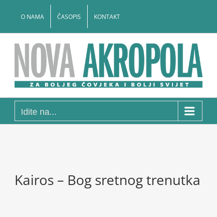
Skip
to
O NAMA
ČASOPIS
KONTAKT
content
Idite na...
Kairos – Bog sretnog trenutka