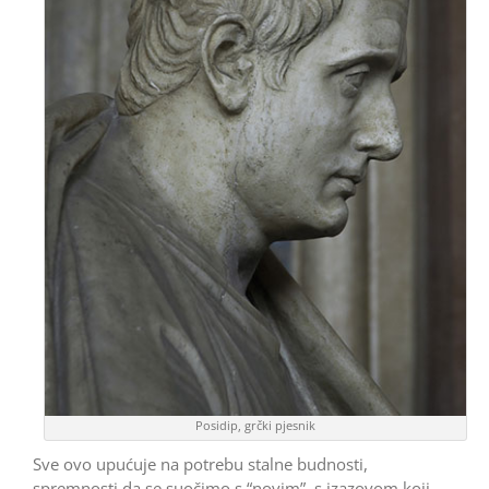
Posidip, grčki pjesnik
Sve ovo upućuje na potrebu stalne budnosti,
spremnosti da se suočimo s “novim”, s izazovom koji