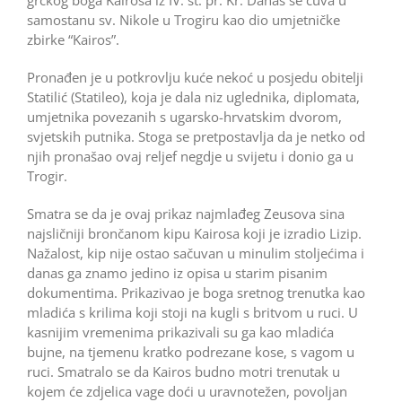
samostanu sv. Nikole u Trogiru kao dio umjetničke
zbirke “Kairos”.
Pronađen je u potkrovlju kuće nekoć u posjedu obitelji
Statilić (Statileo), koja je dala niz uglednika, diplo­ma­ta,
umjetnika povezanih s ugarsko-hrvatskim dvorom,
svjetskih putnika. Stoga se pretpostavlja da je netko od
njih pronašao ovaj reljef negdje u svijetu i donio ga u
Trogir.
Smatra se da je ovaj prikaz najmlađeg Zeusova sina
najsličniji brončanom kipu Kairosa koji je izradio Lizip.
Nažalost, kip nije ostao sačuvan u minulim stoljećima i
danas ga znamo jedino iz opisa u starim pisanim
dokumentima. Prikazivao je boga sretnog trenutka kao
mladića s krilima koji stoji na kugli s britvom u ruci. U
kasnijim vremenima prikazivali su ga kao mladića
bujne, na tjemenu kratko podrezane kose, s vagom u
ruci. Smatralo se da Kairos budno motri trenutak u
kojem će zdjelica vage doći u uravnotežen, povoljan