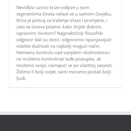
Nevidljivi uzroci krize vidljive u svim
segmentima života nalaze se u samom čovjeku.
Kriza je poticaj za traženje izlaza i promjene, i
zato se iznova pitamo: kako živjeti dobrim,
ispravnim životom? Najpraktičniji filozofski
odgovor dali su stoici: odgovorno ispunjavajući
vlastite dužnosti na najbolji mogući način.
Nemamo kontrolu nad vanjskim okolnostima i
ne možemo kontrolirati tuđe postupke, ali
možemo svoje, ravnajući se po vlastitoj savjesti.
Želimo li bolji svijet, sami moramo postati bolji
ljudi.