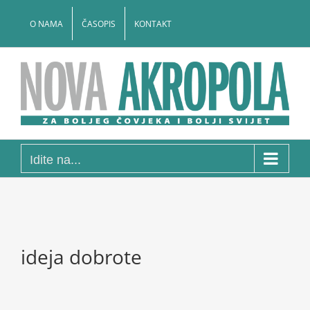
Skip
to
O NAMA
ČASOPIS
KONTAKT
content
Idite na...
ideja dobrote