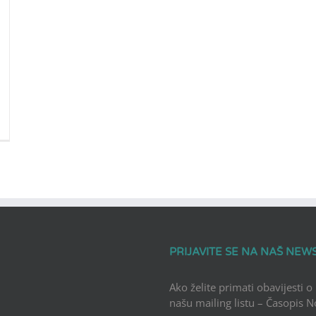
PRIJAVITE SE NA NAŠ NEW
Ako želite primati obavijesti o
našu mailing listu – Časopis 