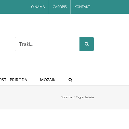
O NAMA
ČASOPIS
KONTAKT
Search
for:
ST I PRIRODA
MOZAIK
Početna
/
Tag:
eulabeia