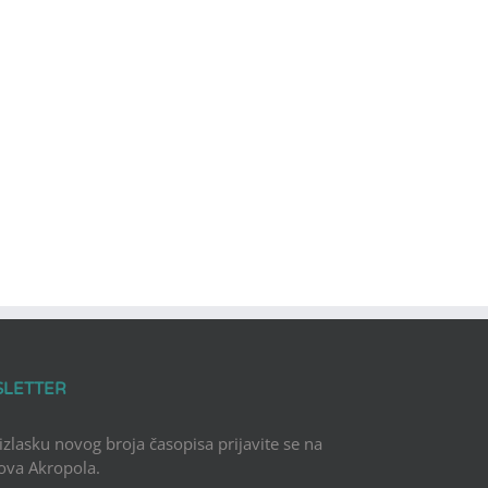
SLETTER
 izlasku novog broja časopisa prijavite se na
Nova Akropola.