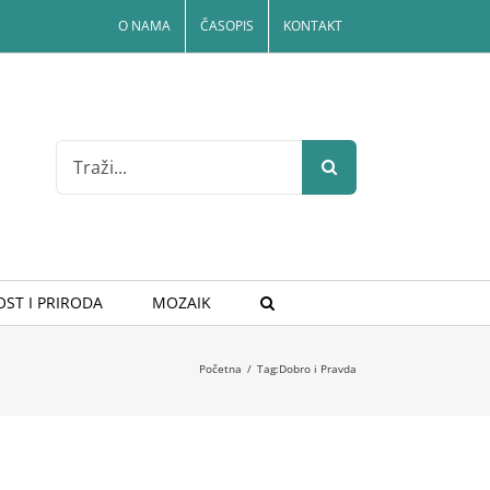
O NAMA
ČASOPIS
KONTAKT
Search
for:
ST I PRIRODA
MOZAIK
Početna
/
Tag:
Dobro i Pravda