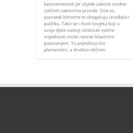
bezvremenosti jer slijede zakone srodne
vječnim zakonima prirode. Ona su
povratak bitnome te obogaćuju izvođača i
publiku. Tako se i život čovjeka koji u
svoja djela nastoji utiskivati vječne
vrijednosti može nazvati klasičnim
putovanjem. To pojedinca čini
plemenitim, a društvo etičnim.