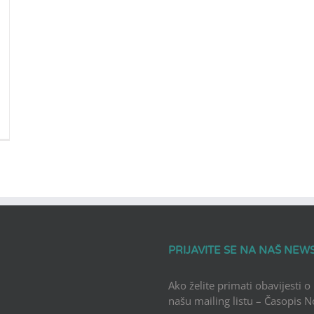
PRIJAVITE SE NA NAŠ NEW
Ako želite primati obavijesti o
našu mailing listu – Časopis 