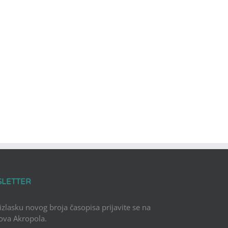
SLETTER
 izlasku novog broja časopisa prijavite se na
Nova Akropola.