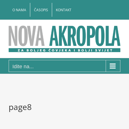
Skip
to
O NAMA
ČASOPIS
KONTAKT
content
Idite na...
page8