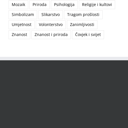
Mozaik
Priroda
Psihologija
Religije i kultovi
Simbolizam
Slikarstvo
Tragom prošlosti
Umjetnost
Volonterstvo
Zanimljivosti
Znanost
Znanost i priroda
Čovjek i svijet