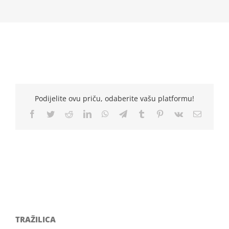
Podijelite ovu priču, odaberite vašu platformu!
Facebook
Twitter
Reddit
LinkedIn
WhatsApp
Telegram
Tumblr
Pinterest
Vk
Email
TRAŽILICA