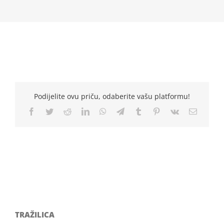
Podijelite ovu priču, odaberite vašu platformu!
Facebook
Twitter
Reddit
LinkedIn
WhatsApp
Telegram
Tumblr
Pinterest
Vk
Email
TRAŽILICA