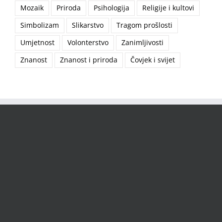
Mozaik
Priroda
Psihologija
Religije i kultovi
Simbolizam
Slikarstvo
Tragom prošlosti
Umjetnost
Volonterstvo
Zanimljivosti
Znanost
Znanost i priroda
Čovjek i svijet