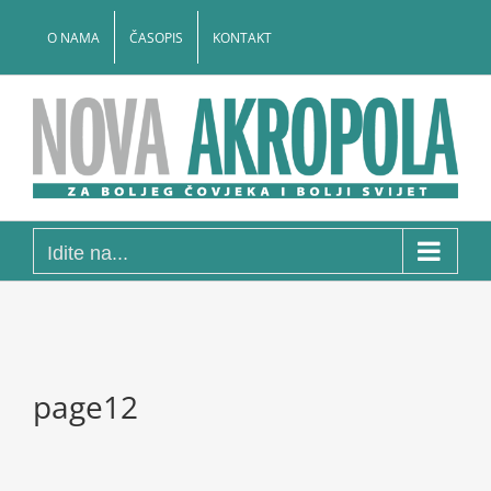
Skip
to
O NAMA
ČASOPIS
KONTAKT
content
Idite na...
page12