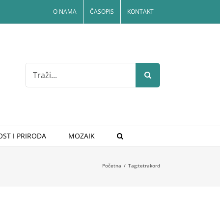
O NAMA
ČASOPIS
KONTAKT
Search
for:
ST I PRIRODA
MOZAIK
Početna
/
Tag:
tetrakord