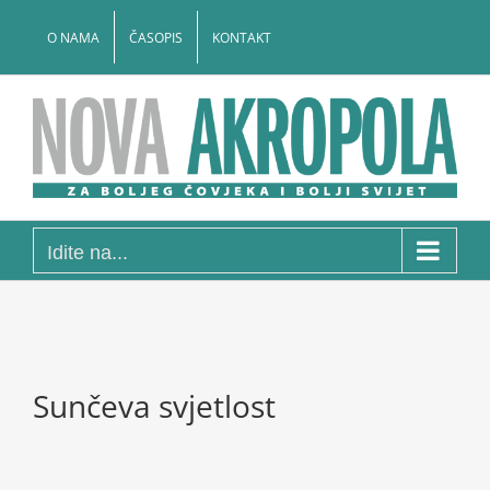
Skip
to
O NAMA
ČASOPIS
KONTAKT
content
Idite na...
Sunčeva svjetlost