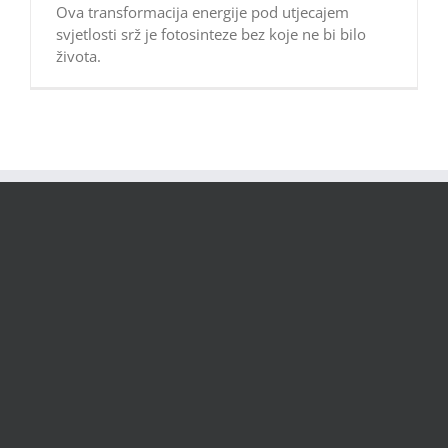
Ova transformacija energije pod utjecajem
svjetlosti srž je fotosinteze bez koje ne bi bilo
života.