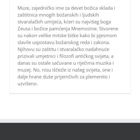
Muze, zajedničko ime za devet božica sklada i
zaštitnica mnogih božanskih i ljudskih
stvaralačkih umijeća, kćeri su najvišeg boga
Zeusa i božice pamćenja Mnemozine. Stvorene
su nakon velike mitske bitke kako bi pjesmom
slavile uspostavu božanskog reda i zakona.
Njihovu su zaštitu i stvaralačko nadahnuće
prizivali umjetnici i filozofi antičkog svijeta, a
danas su ostale sačuvane u riječima muzika i
muzej. No, nisu iščezle iz našeg svijeta, one i
dalje hrane duše prijemčivih za plemenito i
uzvišeno.