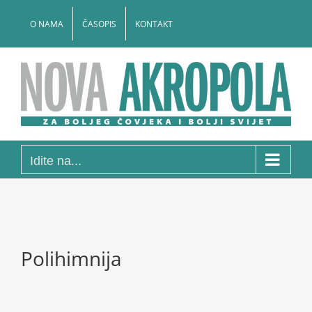
Skip
to
O NAMA
ČASOPIS
KONTAKT
content
Idite na...
Polihimnija