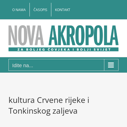
Skip
to
O NAMA
ČASOPIS
KONTAKT
content
Idite na...
kultura Crvene rijeke i
Tonkinskog zaljeva