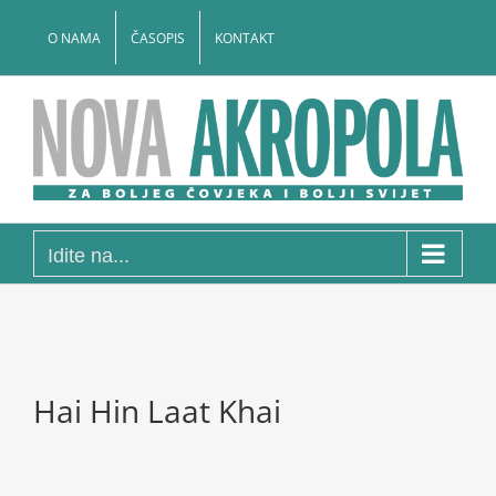
Skip
to
O NAMA
ČASOPIS
KONTAKT
content
Idite na...
Hai Hin Laat Khai