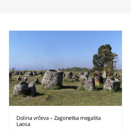
Dolina vrčeva – Zagonetka megalita
Laosa