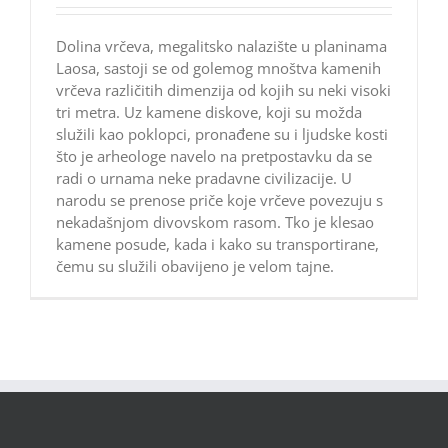
Dolina vrčeva, megalitsko nalazište u planinama
Laosa, sastoji se od golemog mnoštva kamenih
vrčeva različitih dimenzija od kojih su neki visoki
tri metra. Uz kamene diskove, koji su možda
služili kao poklopci, pronađene su i ljudske kosti
što je arheologe navelo na pretpostavku da se
radi o urnama neke pradavne civilizacije. U
narodu se prenose priče koje vrčeve povezuju s
nekadašnjom divovskom rasom. Tko je klesao
kamene posude, kada i kako su transportirane,
čemu su služili obavijeno je velom tajne.