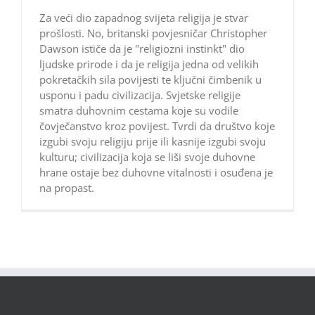
Za veći dio zapadnog svijeta religija je stvar
prošlosti. No, britanski povjesničar Christopher
Dawson ističe da je "religiozni instinkt" dio
ljudske prirode i da je religija jedna od velikih
pokretačkih sila povijesti te ključni čimbenik u
usponu i padu civilizacija. Svjetske religije
smatra duhovnim cestama koje su vodile
čovječanstvo kroz povijest. Tvrdi da društvo koje
izgubi svoju religiju prije ili kasnije izgubi svoju
kulturu; civilizacija koja se liši svoje duhovne
hrane ostaje bez duhovne vitalnosti i osuđena je
na propast.