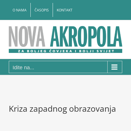
Skip
to
O NAMA
ČASOPIS
KONTAKT
content
Idite na...
Kriza zapadnog obrazovanja