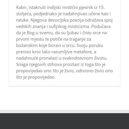
Kabir, istaknuti indijski mistični pjesnik iz 15.
stoljeća, podjednako je nadahnjivao učene kao i
neuke. Njegova devocijska poezija odražava spoj
vedskih znanja i sufijskog misticizma. Podučava
da je Bog u svemu, da su ljubav i čisto srce na
prvom mjestu te potiče na traganje za
božanskim koje boravi u srcu. Svoju poruku
prenosi kroz lako razumljive metafore, a
nadahnuće pronalazi u svakodnevnom životu.
Snaga njegovih stihova proizlazi iz toga što je
propovijedao ono što je živio, odnosno živio ono
što je propovijedao.