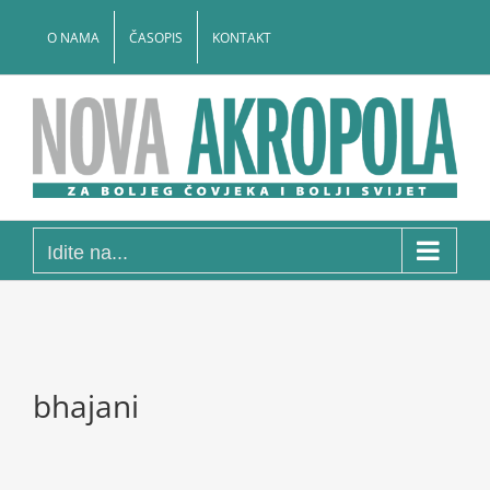
Skip
to
O NAMA
ČASOPIS
KONTAKT
content
Idite na...
bhajani