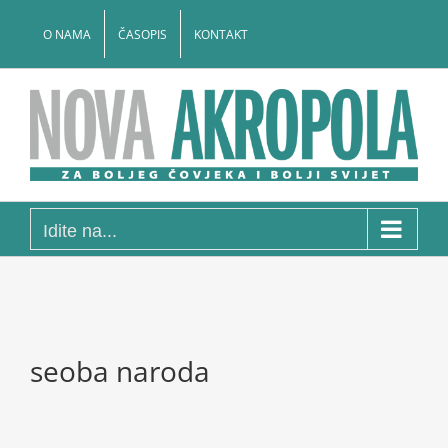
Skip
to
O NAMA
ČASOPIS
KONTAKT
content
Idite na...
seoba naroda