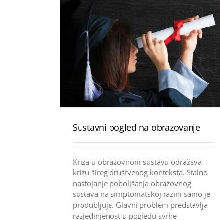
Sustavni pogled na obrazovanje
Kriza u obrazovnom sustavu odražava
krizu šireg društvenog konteksta. Stalno
nastojanje poboljšanja obrazovnog
sustava na simptomatskoj razini samo je
produbljuje. Glavni problem predstavlja
razjedinjenost u pogledu svrhe