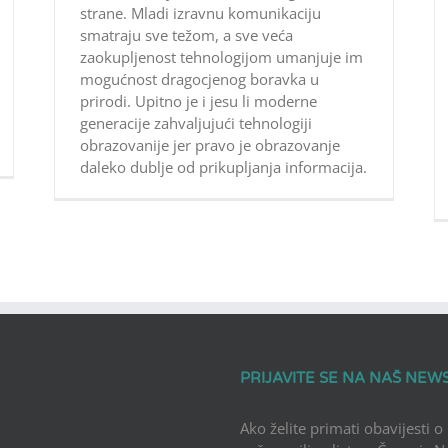
strane. Mladi izravnu komunikaciju
smatraju sve težom, a sve veća
zaokupljenost tehnologijom umanjuje im
mogućnost dragocjenog boravka u
prirodi. Upitno je i jesu li moderne
generacije zahvaljujući tehnologiji
obrazovanije jer pravo je obrazovanje
daleko dublje od prikupljanja informacija.
PRIJAVITE SE NA NAŠ NEW
Ako želite primati obavijesti o