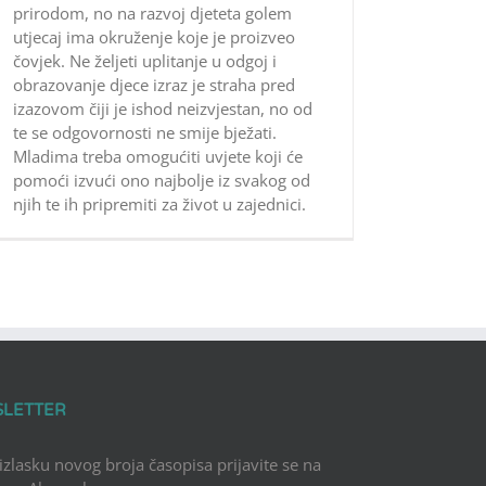
prirodom, no na razvoj djeteta golem
utjecaj ima okruženje koje je proizveo
čovjek. Ne željeti uplitanje u odgoj i
obrazovanje djece izraz je straha pred
izazovom čiji je ishod neizvjestan, no od
te se odgovornosti ne smije bježati.
Mladima treba omogućiti uvjete koji će
pomoći izvući ono najbolje iz svakog od
njih te ih pripremiti za život u zajednici.
SLETTER
 izlasku novog broja časopisa prijavite se na