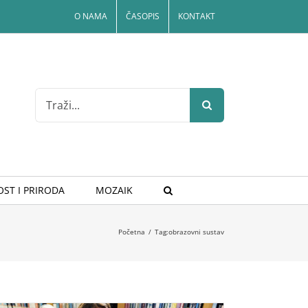
O NAMA
ČASOPIS
KONTAKT
Search
for:
ST I PRIRODA
MOZAIK
Početna
/
Tag:
obrazovni sustav