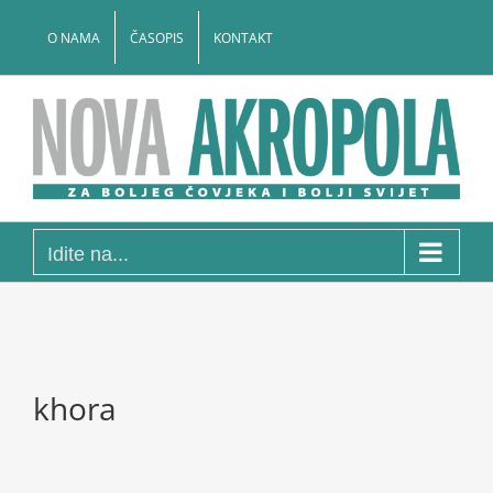
Skip
to
O NAMA
ČASOPIS
KONTAKT
content
Idite na...
khora