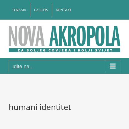
Skip
to
O NAMA
ČASOPIS
KONTAKT
content
Idite na...
humani identitet