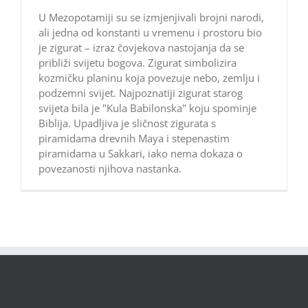
U Mezopotamiji su se izmjenjivali brojni narodi,
ali jedna od konstanti u vremenu i prostoru bio
je zigurat – izraz čovjekova nastojanja da se
približi svijetu bogova. Zigurat simbolizira
kozmičku planinu koja povezuje nebo, zemlju i
podzemni svijet. Najpoznatiji zigurat starog
svijeta bila je "Kula Babilonska" koju spominje
Biblija. Upadljiva je sličnost zigurata s
piramidama drevnih Maya i stepenastim
piramidama u Sakkari, iako nema dokaza o
povezanosti njihova nastanka.