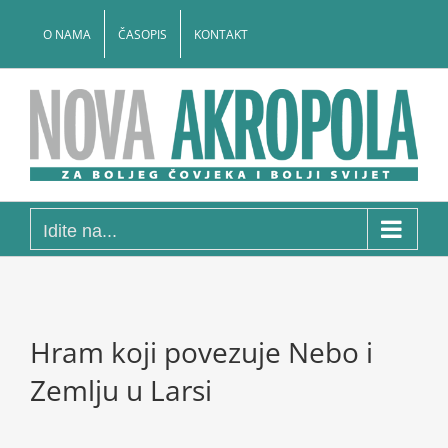
Skip
to
O NAMA
ČASOPIS
KONTAKT
content
Idite na...
Hram koji povezuje Nebo i
Zemlju u Larsi