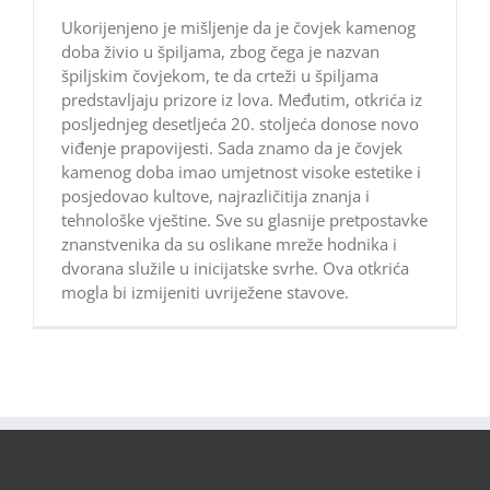
Ukorijenjeno je mišljenje da je čovjek kamenog
doba živio u špiljama, zbog čega je nazvan
špiljskim čovjekom, te da crteži u špiljama
predstavljaju prizore iz lova. Međutim, otkrića iz
posljednjeg desetljeća 20. stoljeća donose novo
viđenje prapovijesti. Sada znamo da je čovjek
kamenog doba imao umjetnost visoke estetike i
posjedovao kultove, najrazličitija znanja i
tehnološke vještine. Sve su glasnije pretpostavke
znanstvenika da su oslikane mreže hodnika i
dvorana služile u inicijatske svrhe. Ova otkrića
mogla bi izmijeniti uvriježene stavove.