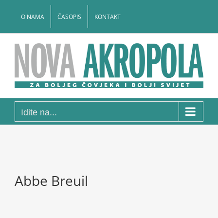
Skip
to
O NAMA
ČASOPIS
KONTAKT
content
Idite na...
Abbe Breuil