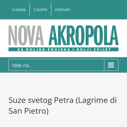
Skip
to
O NAMA
ČASOPIS
KONTAKT
content
Idite na...
Suze svetog Petra (Lagrime di
San Pietro)