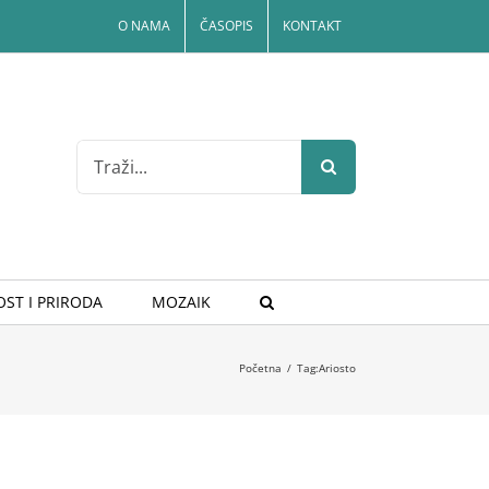
O NAMA
ČASOPIS
KONTAKT
Search
for:
ST I PRIRODA
MOZAIK
Početna
/
Tag:
Ariosto