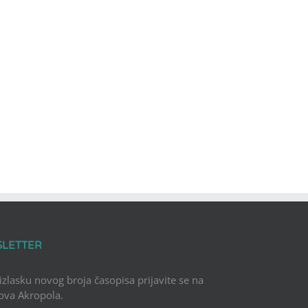
SLETTER
 izlasku novog broja časopisa prijavite se na
Nova Akropola.