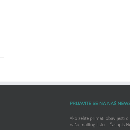
PRIJAVITE SE NA NAŠ NEW
Ako želite primati obavijesti o
našu mailing listu – Časopis 