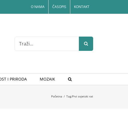
O NAMA
ČASOPIS
KONTAKT
Search
for:
ST I PRIRODA
MOZAIK
Početna
/
Tag:
Prvi svjetski rat