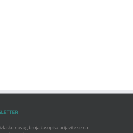
SLETTER
 izlasku novog broja časopisa prijavite se na