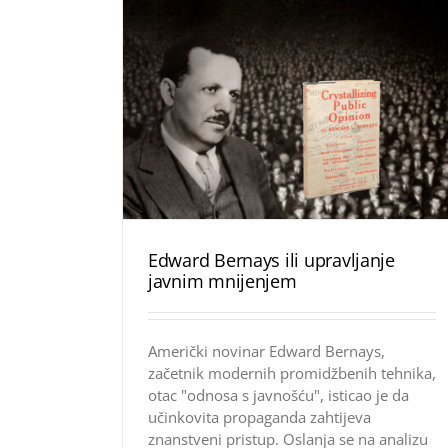
Edward Bernays ili upravljanje
javnim mnijenjem
Američki novinar Edward Bernays,
začetnik modernih promidžbenih tehnika,
otac "odnosa s javnošću", isticao je da
učinkovita propaganda zahtijeva
znanstveni pristup. Oslanja se na analizu