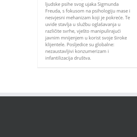
ljudske psihe svog ujaka Sigmunda
Freuda, s fokusom na psihologiju mase i
nesvjesni mehanizam koji je pokreće. Te
uvide stavlja u službu oglašavanja u
različite svrhe, vješto manipulirajući
javnim mnijenjem u korist svoje široke
klijentele. Posljedice su globalne:
nezaustavljivi konzumerizam i
infantilizacija društva.