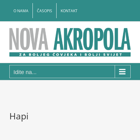
Skip
to
O NAMA
ČASOPIS
KONTAKT
content
Idite na...
Hapi