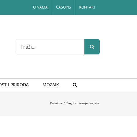
O NAMA
ČASOPIS
KONTAKT
Search
for:
ST I PRIRODA
MOZAIK
Početna
/
Tag:
formiranje čovjeka