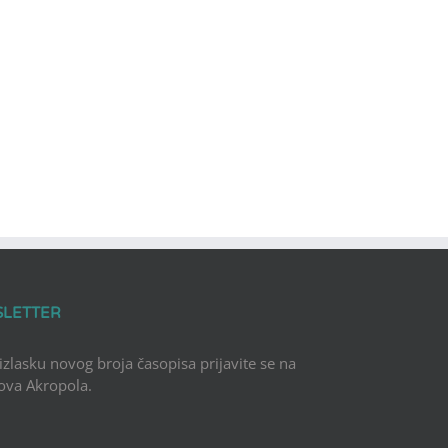
SLETTER
 izlasku novog broja časopisa prijavite se na
Nova Akropola.