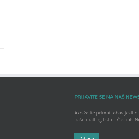
PRIJAVITE SE NA NAŠ NEW
Ako želite primati obavijesti o
našu mailing listu – Časopis 
Prijava