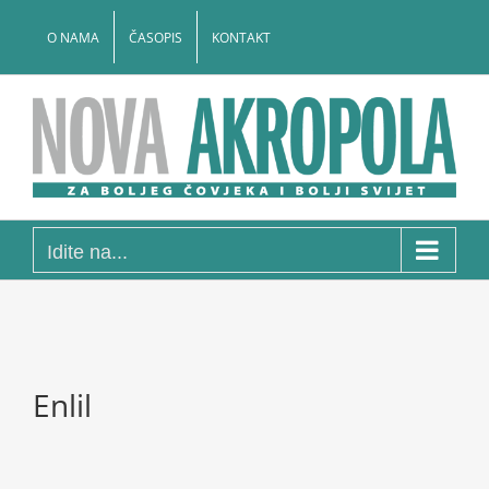
Skip
to
O NAMA
ČASOPIS
KONTAKT
content
Idite na...
Enlil