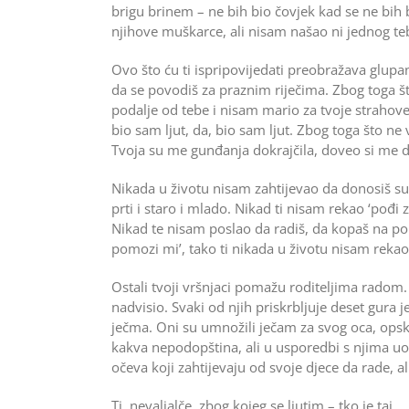
brigu brinem – ne bih bio čovjek kad se ne bi
njihove muškarce, ali nisam našao ni jednog teb
Ovo što ću ti ispripovijedati preobražava glupa
da se povodiš za praznim riječima. Zbog toga š
podalje od tebe i nisam mario za tvoje strahove 
bio sam ljut, da, bio sam ljut. Zbog toga što ne 
Tvoja su me gunđanja dokrajčila, doveo si me d
Nikada u životu nisam zahtijevao da donosiš suha
prti i staro i mlado. Nikad ti nisam rekao ‘pođi
Nikad te nisam poslao da radiš, da kopaš na polj
pomozi mi’, tako ti nikada u životu nisam rekao
Ostali tvoji vršnjaci pomažu roditeljima radom. D
nadvisio. Svaki od njih priskrbljuje deset gura 
ječma. Oni su umnožili ječam za svog oca, opskrb
kakva nepodopština, ali u usporedbi s njima uopć
očeva koji zahtijevaju od svoje djece da rade, al
Ti, nevaljalče, zbog kojeg se ljutim – tko je taj