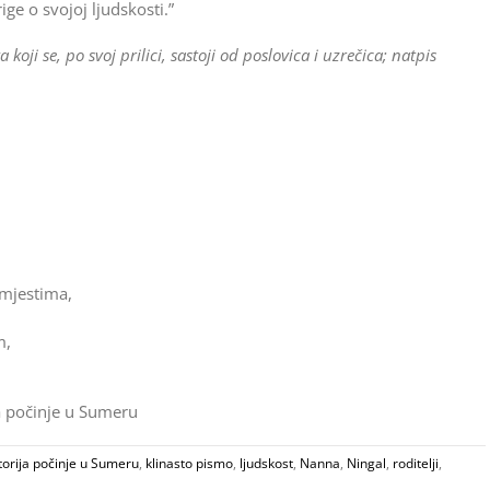
ige o svojoj ljudskosti.”
koji se, po svoj prilici, sastoji od poslovica i uzrečica; natpis
 mjestima,
m,
a počinje u Sumeru
torija počinje u Sumeru
,
klinasto pismo
,
ljudskost
,
Nanna
,
Ningal
,
roditelji
,