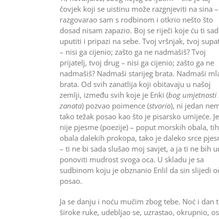
čovjek koji se uistinu može razgnjeviti na sina –
razgovarao sam s rodbinom i otkrio nešto što
dosad nisam zapazio. Boj se riječi koje ću ti sa
uputiti i pripazi na sebe. Tvoj vršnjak, tvoj supa
– nisi ga cijenio; zašto ga ne nadmašiš? Tvoj
prijatelj, tvoj drug – nisi ga cijenio; zašto ga ne
nadmašiš? Nadmaši starijeg brata. Nadmaši ml
brata. Od svih zanatlija koji obitavaju u našoj
zemlji, između svih koje je Enki (
bog umjetnosti 
zanata
) pozvao poimence (
stvorio
), ni jedan ne
tako težak posao kao što je pisarsko umijeće. Je
nije pjesme (poezije) – poput morskih obala, tih
obala dalekih prokopa, tako je daleko srce pje
– ti ne bi sada slušao moj savjet, a ja ti ne bih 
ponoviti mudrost svoga oca. U skladu je sa
sudbinom koju je obznanio Enlil da sin slijedi o
posao.
Ja se danju i noću mučim zbog tebe. Noć i dan t
široke ruke, udebljao se, uzrastao, okrupnio, os