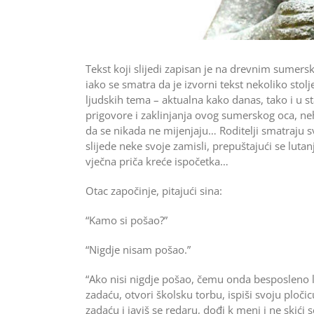
Tekst koji slijedi zapisan je na drevnim sumersk
iako se smatra da je izvorni tekst nekoliko stolj
ljudskih tema – aktualna kako danas, tako i u s
prigovore i zaklinjanja ovog sumerskog oca, ne
da se nikada ne mijenjaju… Roditelji smatraju s
slijede neke svoje zamisli, prepuštajući se lutan
vječna priča kreće ispočetka…
Otac započinje, pitajući sina:
“Kamo si pošao?”
“Nigdje nisam pošao.”
“Ako nisi nigdje pošao, čemu onda besposleno lut
zadaću, otvori školsku torbu, ispiši svoju pločic
zadaću i javiš se redaru, dođi k meni i ne skići 