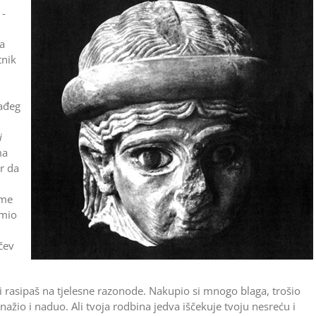
 ­
da
tnik
ađeg
i
ma
r da
sme
umio
čev
i rasipaš na tjelesne razonode. Nakupio si mnogo blaga, trošio
nažio i naduo. Ali tvoja rodbina jedva iščekuje tvoju nesreću i