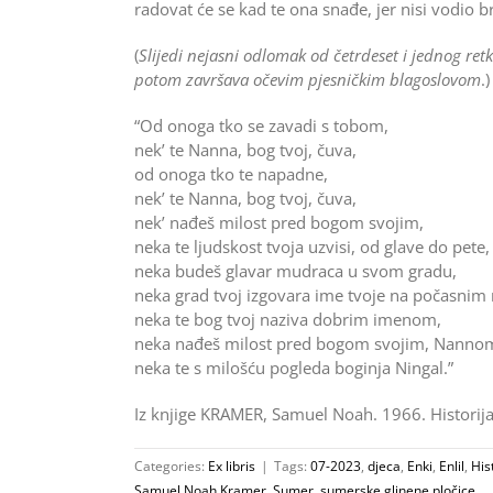
radovat će se kad te ona snađe, jer nisi vodio br
(
Slijedi nejasni odlomak od četrdeset i jednog retka 
potom završava očevim pjesničkim blagoslovom
.)
“Od onoga tko se zavadi s tobom,
nek’ te Nanna, bog tvoj, čuva,
od onoga tko te napadne,
nek’ te Nanna, bog tvoj, čuva,
nek’ nađeš milost pred bogom svojim,
neka te ljudskost tvoja uzvisi, od glave do pete,
neka budeš glavar mudraca u svom gradu,
neka grad tvoj izgovara ime tvoje na počasnim
neka te bog tvoj naziva dobrim imenom,
neka nađeš milost pred bogom svojim, Nanno
neka te s milošću pogleda boginja Ningal.”
Iz knjige KRAMER, Samuel Noah. 1966. Historij
Categories:
Ex libris
|
Tags:
07-2023
,
djeca
,
Enki
,
Enlil
,
His
Samuel Noah Kramer
,
Sumer
,
sumerske glinene pločice