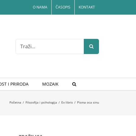
O NAMA
ČASOPIS
KONTAKT
Search
for:
ST I PRIRODA
MOZAIK
Početna
/
Filozofija i psihologija
/
Ex libris
/
Pisma oca sinu