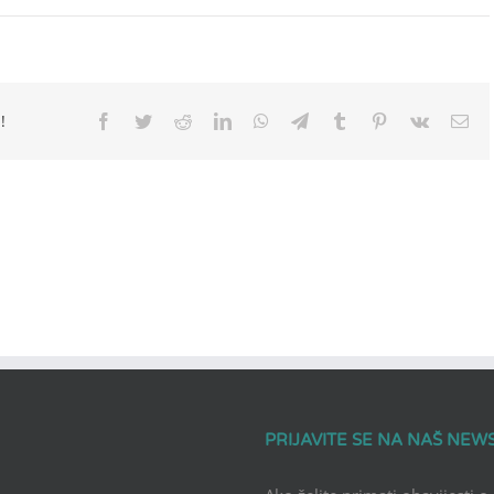
!
Facebook
Twitter
Reddit
LinkedIn
WhatsApp
Telegram
Tumblr
Pinterest
Vk
Ema
PRIJAVITE SE NA NAŠ NEW