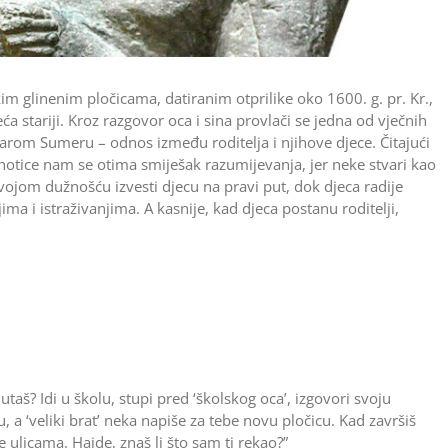
im glinenim pločicama, datiranim otprilike oko 1600. g. pr. Kr.,
eća stariji. Kroz razgovor oca i sina provlači se jedna od vječnih
tarom Sumeru – odnos između roditelja i njihove djece. Čitajući
hotice nam se otima smiješak razumijevanja, jer neke stvari kao
vojom dužnošću izvesti djecu na pravi put, dok djeca radije
jima i istraživanjima. A kasnije, kad djeca postanu roditelji,
aš? Idi u školu, stupi pred ‘školskog oca’, izgovori svoju
u, a ‘veliki brat’ neka napiše za tebe novu pločicu. Kad završiš
se ulicama. Hajde, znaš li što sam ti rekao?”