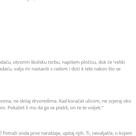
daću, otvorim školsku torbu, napišem pločicu, dok će ‘veliki
adaću, valja mi nastaviti s radom i doći k tebi nakon što se
ovima, ne skitaj drvoredima. Kad koračaš ulicom, ne zvjeraj oko
. Pokažeš li mu da ga se plašiš, on će te voljeti.”
eh? Potraži onda prve naraštaje, upitaj njih. Ti, nevaljalče, o kojem