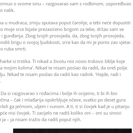
h brinuo o svome sinu – razgovarao sam s rodbinom, uspoređivao
i nalik.
na u mudraca, zmiju sputava poput čarolije, a tebi neće dopustiti
to moje srce bijaše prezasićeno brigom za tebe, držao sam se
i gunđanja. Zbog tvojih prosvjeda, da, zbog tvojih ­prosvjeda,
vodiš brigu o svojoj ljudskosti, srce kao da mi je ponio zao vjetar.
o ruba smrti.
rke iz trstika. Ti nikad u životu nisi nosio trskovo šiblje koje
 za mojim kolima’. Nikad te nisam poslao da radiš, da oreš polje.
u. Nikad te nisam poslao da radiš kao radnik. ‘Hajde, radi i
.
a si razgovarao s rođacima i bolje ih ocijenio, ti bi ih bio
ječma – čak i mlađarija opskrbljuje očeve, svatko po deset gura
ili ga ječmom, uljem i vunom. A ti, ti si čovjek kad je u pitanju
e nisi čovjek. Ti zacijelo ne radiš koliko oni – oni su sinovi
i ja – ja nisam tražio da radiš poput njih.