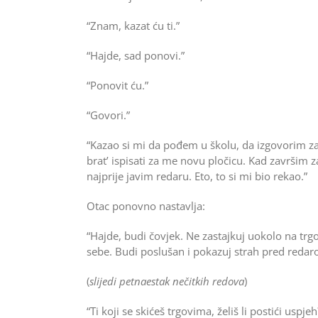
“Znam, kazat ću ti.”
“Hajde, sad ponovi.”
“Ponovit ću.”
“Govori.”
“Kazao si mi da pođem u školu, da izgovorim za
brat’ ispisati za me novu pločicu. Kad završim z
najprije javim redaru. Eto, to si mi bio rekao.”
Otac ponovno nastavlja:
“Hajde, budi čovjek. Ne zastajkuj uokolo na trg
sebe. Budi poslušan i pokazuj strah pred redarom
(
slijedi petnaestak nečitkih redova
)
“Ti koji se skićeš trgovima, želiš li postići uspj