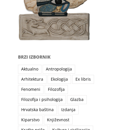
BRZI IZBORNIK
Aktualno
Antropologija
Arhitektura
Ekologija
Ex libris
Fenomeni
Filozofija
Filozofija i psihologija
Glazba
Hrvatska baština
Izdanja
Kiparstvo
Književnost
Kratke priče
Kulture i civilizacije