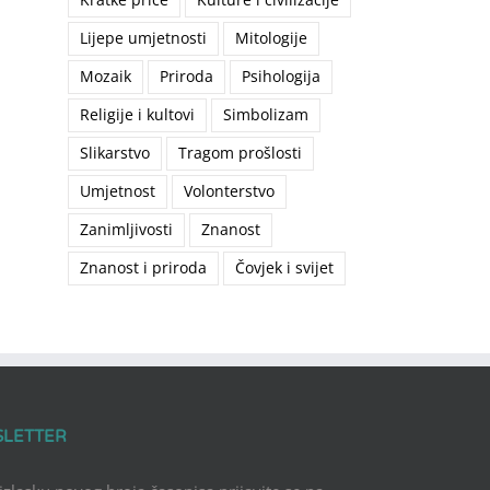
Lijepe umjetnosti
Mitologije
Mozaik
Priroda
Psihologija
Religije i kultovi
Simbolizam
il
Slikarstvo
Tragom prošlosti
Umjetnost
Volonterstvo
Zanimljivosti
Znanost
Znanost i priroda
Čovjek i svijet
SLETTER