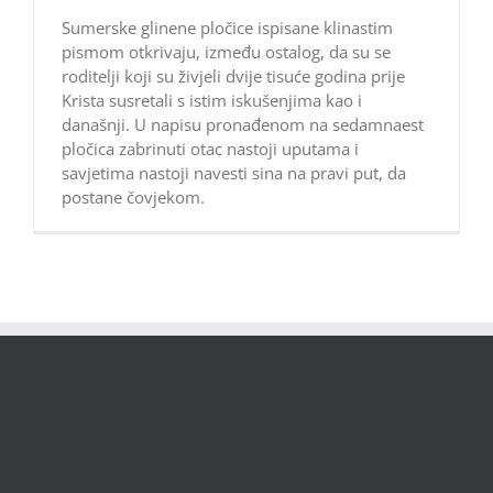
Sumerske glinene pločice ispisane klinastim
pismom otkrivaju, između ostalog, da su se
roditelji koji su živjeli dvije tisuće godina prije
Krista susretali s istim iskušenjima kao i
današnji. U napisu pronađenom na sedamnaest
pločica zabrinuti otac nastoji uputama i
savjetima nastoji navesti sina na pravi put, da
postane čovjekom.