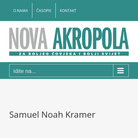
Skip
to
O NAMA
ČASOPIS
KONTAKT
content
Idite na...
Samuel Noah Kramer