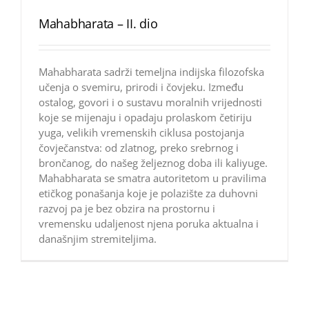
Mahabharata – II. dio
Mahabharata sadrži temeljna indijska filozofska
učenja o svemiru, prirodi i čovjeku. Između
ostalog, govori i o sustavu moralnih vrijednosti
koje se mijenaju i opadaju prolaskom četiriju
yuga, velikih vremenskih ciklusa postojanja
čovječanstva: od zlatnog, preko srebrnog i
brončanog, do našeg željeznog doba ili kaliyuge.
Mahabharata se smatra autoritetom u pravilima
etičkog ponašanja koje je polazište za duhovni
razvoj pa je bez obzira na prostornu i
vremensku udaljenost njena poruka aktualna i
današnjim stremiteljima.