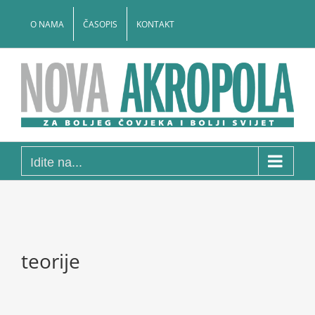
Skip
to
O NAMA
ČASOPIS
KONTAKT
content
Idite na...
teorije