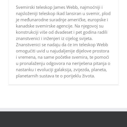
Svemirski teleskop James Webb, najmoćniji i
najsloženiji teleskop ikad lansiran u svemir, plod
je međunarodne suradnje američke, europske i
kanadske svemirske agencije. Na njegovoj su
konstrukciji više od dvadeset i pet godina radili
znanstvenici i inženjeri iz cijelog svijeta.
Znanstvenici se nadaju da će im teleskop Webb
omogućiti uvid u najudaljenije dijelove prostora
i vremena, na same početke svemira, te pomoći
u pronalaženju odgovora na neriješena pitanja o
nastanku i evoluciji galaksija, zvijezda, planeta,
planetarnih sustava te o porijeklu života.