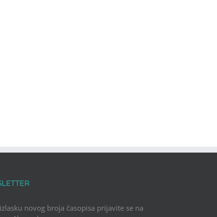
SLETTER
 izlasku novog broja časopisa prijavite se na