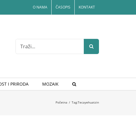
O NAMA
ČASOPIS
KONTAKT
Search
for:
ST I PRIRODA
MOZAIK
Početna
/
Tag:
Tecayehuatzin