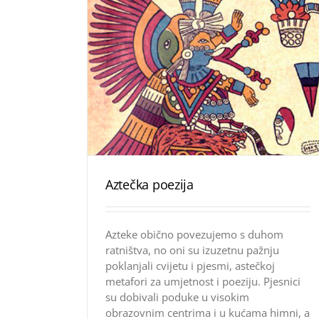
Aztečka poezija
Azteke obično povezujemo s duhom
ratništva, no oni su izuzetnu pažnju
poklanjali cvijetu i pjesmi, astečkoj
metafori za umjetnost i poeziju. Pjesnici
su dobivali poduke u visokim
obrazovnim centrima i u kućama himni, a