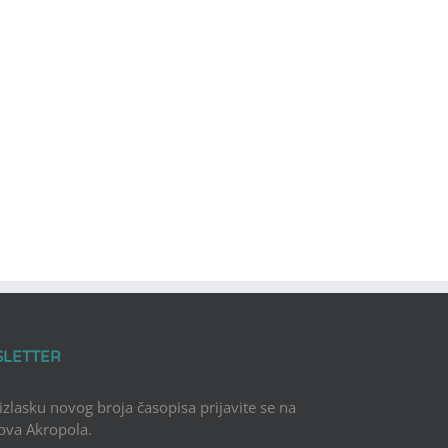
SLETTER
 izlasku novog broja časopisa prijavite se na
Nova Akropola.