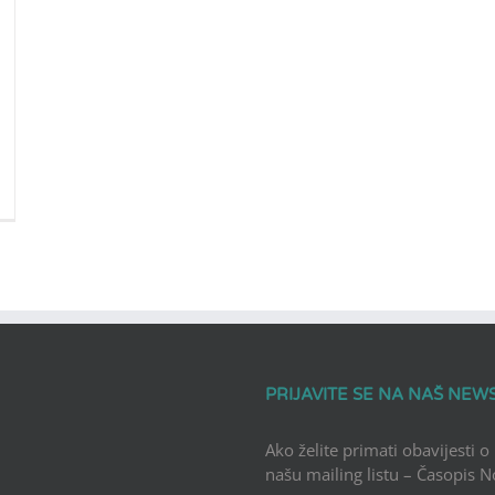
PRIJAVITE SE NA NAŠ NEW
Ako želite primati obavijesti o
našu mailing listu – Časopis 