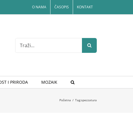
O NAMA
ČASOPIS
KONTAKT
Search
for:
ST I PRIRODA
MOZAIK
Početna
/
Tag:
spezzatura